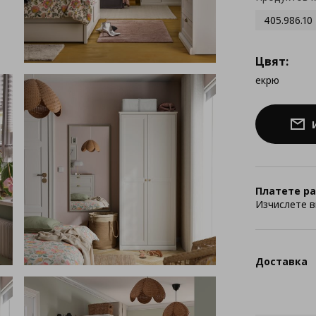
405.986.10
Цвят:
екрю
Платете ра
Изчислете в
Доставка