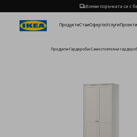
Вземи поръчката си с б
Продукти
Стаи
Оферти
Услуги
Проекти
Продукти
›
Гардероби
›
Самостоятелни гардеро