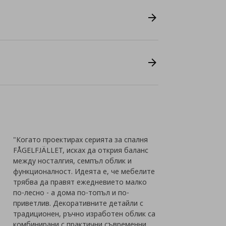
"Когато проектирах серията за спалня
FÅGELFJÄLLET, исках да открия баланс
между носталгия, семпъл облик и
функционалност. Идеята е, че мебелите
трябва да правят ежедневието малко
по-лесно - а дома по-топъл и по-
приветлив. Декоративните детайли с
традиционен, ръчно изработен облик са
комбинирани с практични съвременни