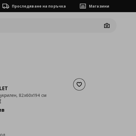
Проследяване на поръчка
Магазини
Camera
Добави към списъка с люб
LET
укрилен, 82x60x194 см
а
199,00 €
€
лв
код