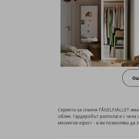
Ощ
Серията за спалня FÅGELFJÄLLET има
облик. Гардеробът разполага с чела 
месингов ефект - и ви позволява да з