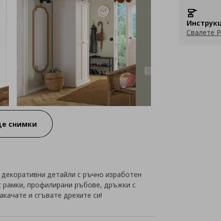
Инструкц
Свалете P
е снимки
 декоративни детайли с ръчно изработен
с рамки, профилирани ръбове, дръжки с
акачате и сгъвате дрехите си!