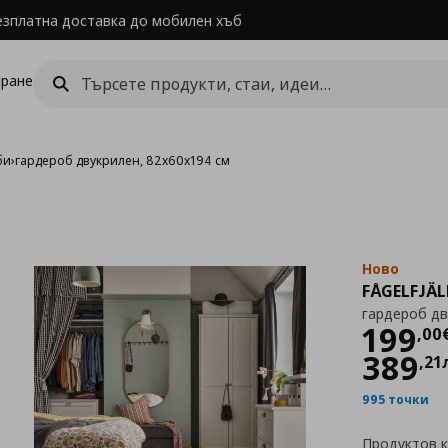
езплатна доставка до мобилен хъб
ране
би
›
гардероб двукрилен, 82x60x194 см
Ново
FÅGELFJÄL
гардероб дв
Цен
199
,
00
389
,
21
995 точки
Продуктов 