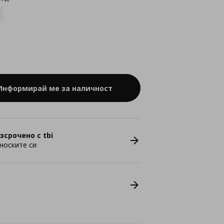
Информирай ме за наличност
зсрочено с tbi
носките си