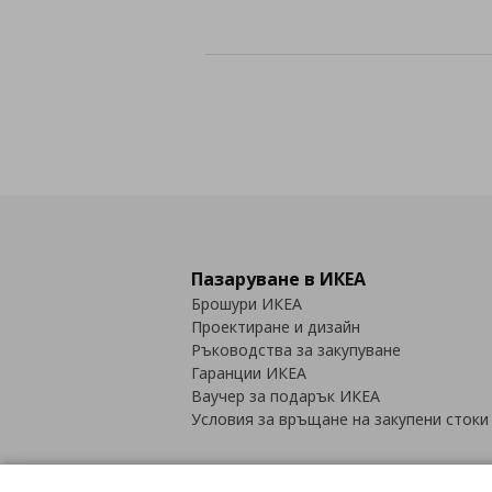
Пазаруване в ИКЕА
Брошури ИКЕА
Проектиране и дизайн
Ръководства за закупуване
Гаранции ИКЕА
Ваучер за подарък ИКЕА
Условия за връщане на закупени стоки