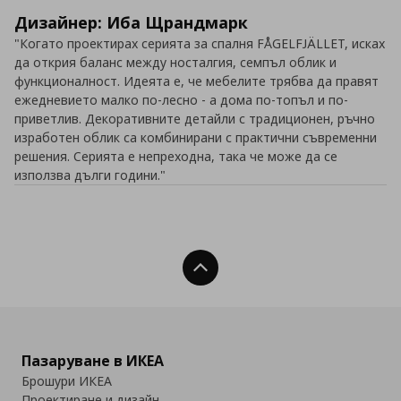
Дизайнер: Иба Щрандмарк
"Когато проектирах серията за спалня FÅGELFJÄLLET, исках
да открия баланс между носталгия, семпъл облик и
функционалност. Идеята е, че мебелите трябва да правят
ежедневието малко по-лесно - а дома по-топъл и по-
приветлив. Декоративните детайли с традиционен, ръчно
изработен облик са комбинирани с практични съвременни
решения. Серията е непреходна, така че може да се
използва дълги години."
Нагоре
Пазаруване в ИКЕА
Брошури ИКЕА
Проектиране и дизайн