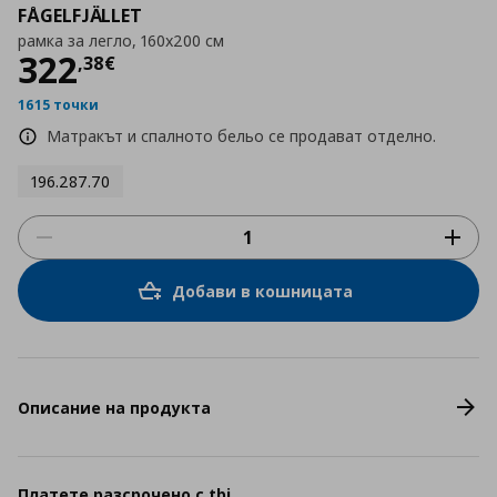
FÅGELFJÄLLET
рамка за легло, 160x200 см
Цена
322,38 €
322
,
38
€
1615 точки
Матракът и спалното бельо се продават отделно.
196.287.70
Добави в кошницата
Описание на продукта
Платете разсрочено с tbi