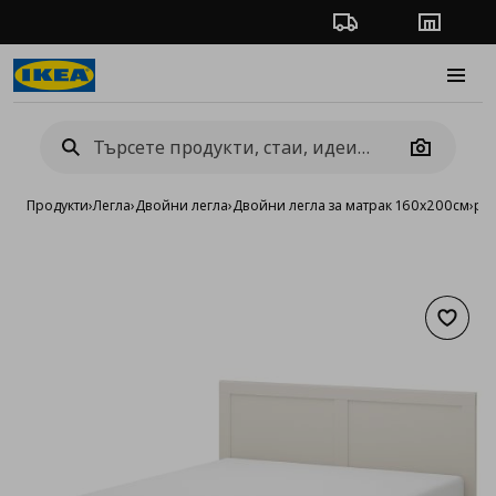
Проследяване на п
Магази
Burge
Camera
Продукти
›
Легла
›
Двойни легла
›
Двойни легла за матрак 160x200см
›
рам
Добав