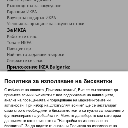
Ръководства за закупуване
Гаранции ИКЕА
Ваучер за подарък ИКЕА
Условия за връщане на закупени стоки
За ИКЕА
Работете с нас
Това е ИКЕА
Пресцентър
Най-често задавани въпроси
Свържете се с нас
Приложение IKEA Bulgaria:
Политика за използване на бисквитки
С избиране на опцията „Приемам всички“, Вие се съгласявате да
приемете всички бисквитки с цел подобряване на навигацията,
Последвайте ни:
анализ на посещенията и подобряване на маркетинговите ни
активности. При избор на „Отхвърлям всички“ ще се инсталират
Facebook
Twitter
Youtube
Pinterest
Instagram
само строго необходимитe бисквитки, които са нужни за правилното
функциониране на уебсайта ни. Можете да изберете кои категории
да приемете като кликнете на "Настройки за използване на
бисквитки". За да видите пълната ни Политика за използване на