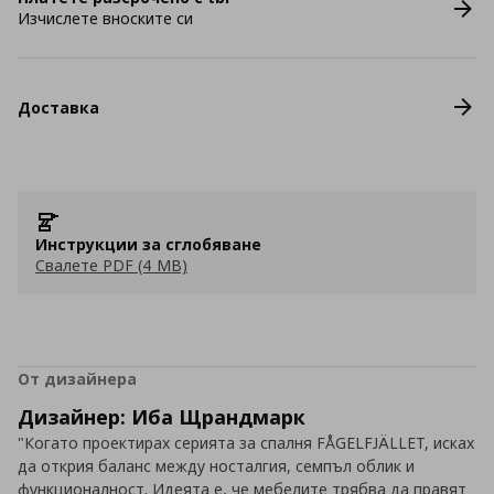
Изчислете вноските си
Доставка
Инструкции за сглобяване
Свалете PDF (4 MB)
От дизайнера
Дизайнер: Иба Щрандмарк
"Когато проектирах серията за спалня FÅGELFJÄLLET, исках
да открия баланс между носталгия, семпъл облик и
функционалност. Идеята е, че мебелите трябва да правят