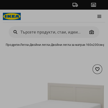
Проследяване на п
Магази
Burge
Camera
Продукти
›
Легла
›
Двойни легла
›
Двойни легла за матрак 160x200см
›
рам
Добав