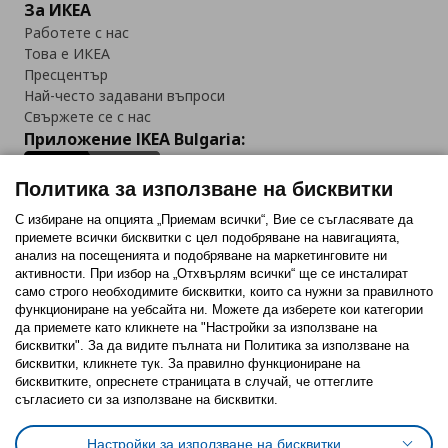
За ИКЕА
Работете с нас
Това е ИКЕА
Пресцентър
Най-често задавани въпроси
Свържете се с нас
Приложение IKEA Bulgaria:
Политика за използване на бисквитки
С избиране на опцията „Приемам всички“, Вие се съгласявате да
приемете всички бисквитки с цел подобряване на навигацията,
Последвайте ни:
анализ на посещенията и подобряване на маркетинговите ни
активности. При избор на „Отхвърлям всички“ ще се инсталират
Facebook
Twitter
Youtube
Pinterest
Instagram
само строго необходимитe бисквитки, които са нужни за правилното
функциониране на уебсайта ни. Можете да изберете кои категории
да приемете като кликнете на "Настройки за използване на
бисквитки". За да видите пълната ни Политика за използване на
бисквитки, кликнете тук. За правилно функциониране на
бисквитките, опреснете страницата в случай, че оттеглите
съгласието си за използване на бисквитки.
Политика за използване на бисквитки (Cookies)
Избор на настройки за използване на бисквитки
Настройки за използване на бисквитки
Условия за ползване на ikea.bg
Обща политика за личните данни