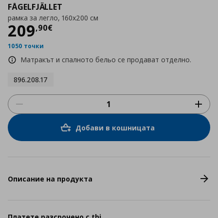
FÅGELFJÄLLET
рамка за легло, 160x200 см
Цена
209,90 €
209
,
90
€
1050 точки
Матракът и спалното бельо се продават отделно.
896.208.17
Добави в кошницата
Описание на продукта
Платете разсрочено с tbi