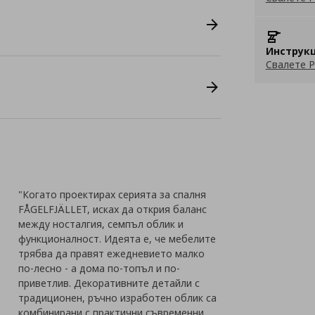
Инструкц
Свалете P
"Когато проектирах серията за спалня
FÅGELFJÄLLET, исках да открия баланс
между носталгия, семпъл облик и
функционалност. Идеята е, че мебелите
трябва да правят ежедневието малко
по-лесно - а дома по-топъл и по-
приветлив. Декоративните детайли с
традиционен, ръчно изработен облик са
комбинирани с практични съвременни