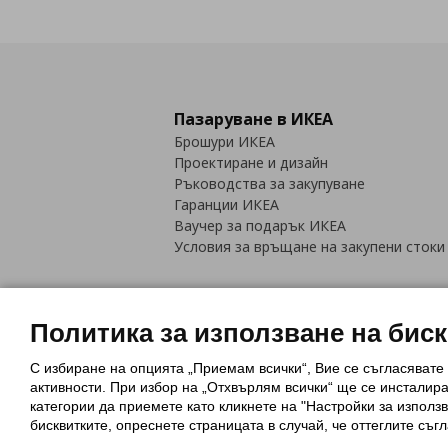
Пазаруване в ИКЕА
Брошури ИКЕА
Проектиране и дизайн
Ръководства за закупуване
Гаранции ИКЕА
Ваучер за подарък ИКЕА
Условия за връщане на закупени стоки
Политика за използване на бис
С избиране на опцията „Приемам всички“, Вие се съгласявате
Политика за използване на бискви
активности. При избор на „Отхвърлям всички“ ще се инсталир
Обща политика за личните данни
категории да приемете като кликнете на "Настройки за използв
Политика за защита на лични данн
бисквитките, опреснете страницата в случай, че оттеглите съгл