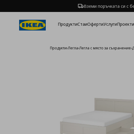
Вземи поръчката си с б
Продукти
Стаи
Оферти
Услуги
Проекти
Продукти
›
Легла
›
Легла с място за съхранение
›