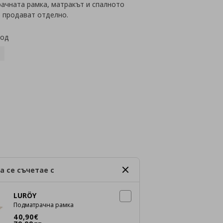
ачната рамка, матракът и спалното
е продават отделно.
код
а се съчетае с
LURÖY
Подматрачна рамка
Цена
40,90 €
40
,
90
€