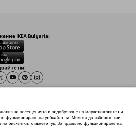
ение IKEA Bulgaria:
вайте ни:
ook
Twitter
Youtube
Pinterest
Instagram
 анализ на посещенията и подобряване на маркетинговите ни
олзване на ikea.bg
ото функциониране на уебсайта ни. Можете да изберете кои
 IKEA Family
е на бисквитки, кликнете тук. За правилно функциониране на