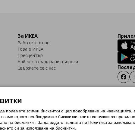
За ИКЕА
Прилож
Работете с нас
Това е ИКЕА
Пресцентър
Най-често задавани въпроси
Послед
Свържете се с нас
Faceb
квитки
 да приемете всички бисквитки с цел подобряване на навигацията,
тки (Cookies)
Избор на настройки за използване на бисквитки
Условия за п
ат само строго необходимитe бисквитки, които са нужни за правилн
Политика за защита на личните данни на ikea.bg
Общи условия на програма
ане на бисквитки". За да видите пълната ни Политика за използван
и на програма IKEA Family
асието си за използване на бисквитки.