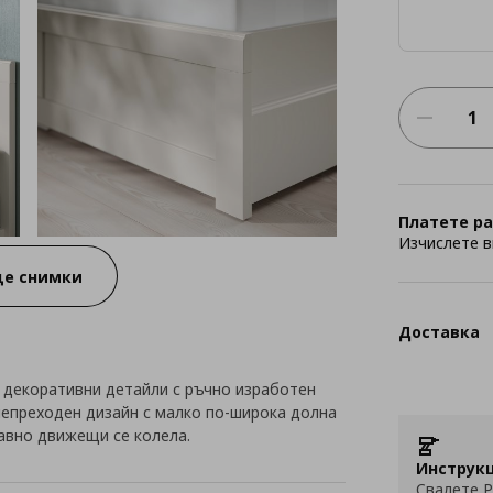
Платете ра
Изчислете в
е снимки
Доставка
 декоративни детайли с ръчно изработен
 непреходен дизайн с малко по-широка долна
лавно движещи се колела.
Инструкц
Свалете P