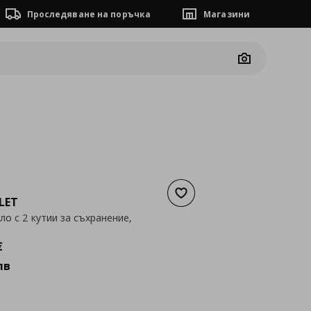
Проследяване на поръчка
Магазини
Camera
Добави към списъка с люб
LET
ло с 2 кутии за съхранение,
а
234,00 €
€
лв