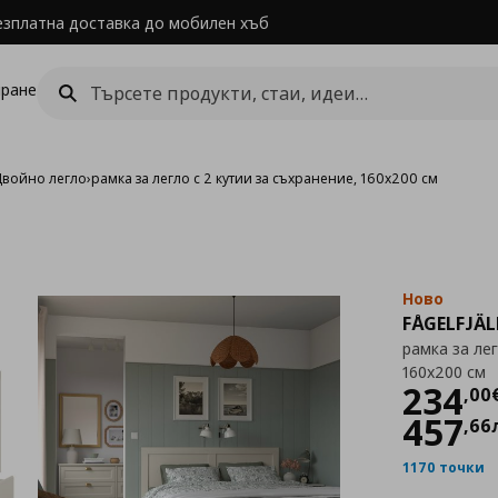
езплатна доставка до мобилен хъб
ране
Двойно легло
›
рамка за легло с 2 кутии за съхранение, 160x200 см
Ново
FÅGELFJÄL
рамка за лег
160x200 см
Цен
234
,
00
457
,
66
1170 точки