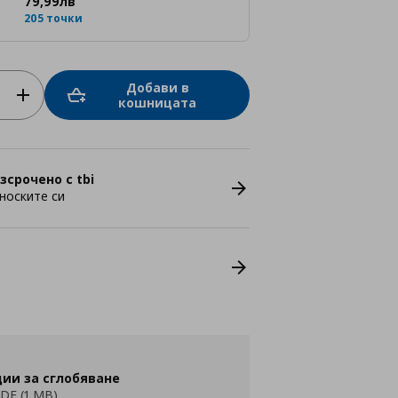
79
,
99
лв
205 точки
Добави в
кошницата
зсрочено с tbi
носките си
ии за сглобяване
DF (1 MB)