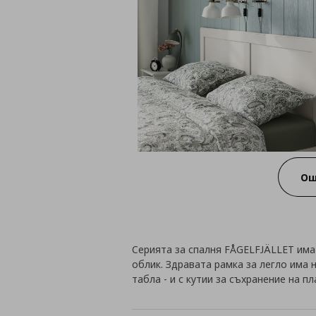
Ощ
Серията за спалня FÅGELFJÄLLET има
облик. Здравата рамка за легло има
табла - и с кутии за съхранение на п