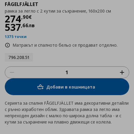
FÅGELFJÄLLET
рамка за легло с 2 кутии за съхранение, 160x200 см
Цена
274,90 €
274
,
90
€
537
,
66
лв
1375 точки
Матракът и спалното бельо се продават отделно.
796.208.51
Добави в кошницата
Серията за спалня FÅGELFJÄLLET има декоративни детайли
с ръчно изработен облик. Здравата рамка за легло има
непреходен дизайн с малко по-широка долна табла - и с
кутии за съхранение на плавно движещи се колела.