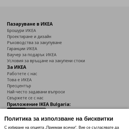
Пазаруване в ИКЕА
Брошури ИКЕА
Проектиране и дизайн
Ръководства за закупуване
Гаранции ИКЕА
Ваучер за подарък ИКЕА
Условия за връщане на закупени стоки
За ИКЕА
Работете с нас
Това е ИКЕА
Пресцентър
Най-често задавани въпроси
Свържете се с нас
Приложение IKEA Bulgaria:
Политика за използване на бисквитки
С избиране на опцията „Приемам всички“, Вие се съгласявате да