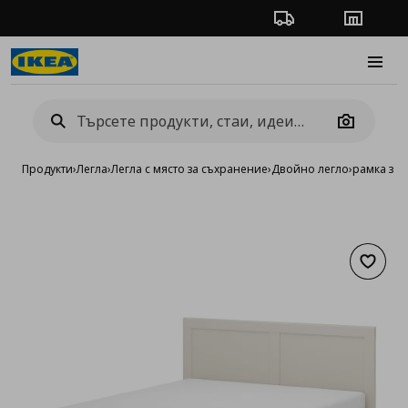
Проследяване на п
Магази
Burge
Camera
Продукти
›
Легла
›
Легла с място за съхранение
›
Двойно легло
›
рамка за 
Добав