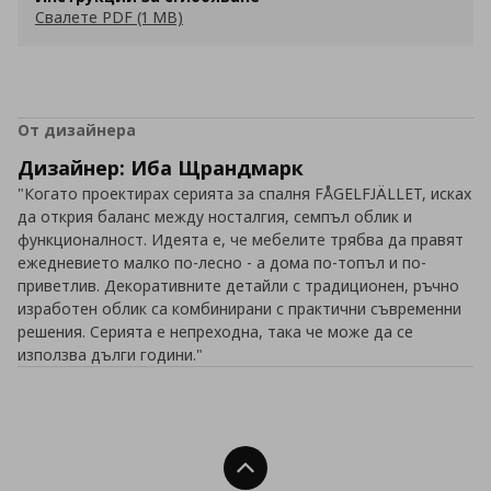
Свалете PDF (1 MB)
От дизайнера
Дизайнер: Иба Щрандмарк
"Когато проектирах серията за спалня FÅGELFJÄLLET, исках
да открия баланс между носталгия, семпъл облик и
функционалност. Идеята е, че мебелите трябва да правят
ежедневието малко по-лесно - а дома по-топъл и по-
приветлив. Декоративните детайли с традиционен, ръчно
изработен облик са комбинирани с практични съвременни
решения. Серията е непреходна, така че може да се
използва дълги години."
Нагоре