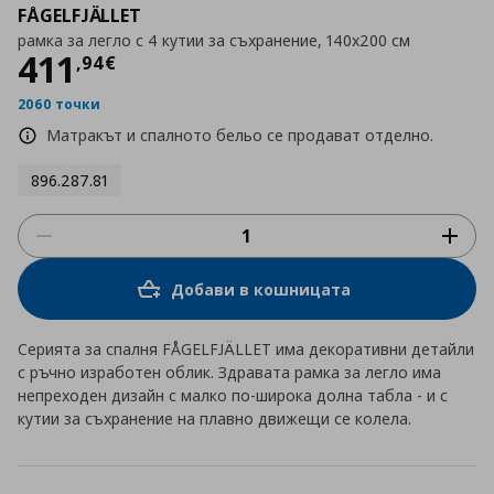
FÅGELFJÄLLET
рамка за легло с 4 кутии за съхранение, 140x200 см
Цена
411,94 €
411
,
94
€
2060 точки
Матракът и спалното бельо се продават отделно.
896.287.81
Добави в кошницата
Серията за спалня FÅGELFJÄLLET има декоративни детайли
с ръчно изработен облик. Здравата рамка за легло има
непреходен дизайн с малко по-широка долна табла - и с
кутии за съхранение на плавно движещи се колела.