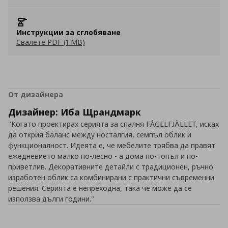
Инструкции за сглобяване
Свалете PDF (1 MB)
От дизайнера
Дизайнер: Иба Щрандмарк
"Когато проектирах серията за спалня FÅGELFJÄLLET, исках
да открия баланс между носталгия, семпъл облик и
функционалност. Идеята е, че мебелите трябва да правят
ежедневието малко по-лесно - а дома по-топъл и по-
приветлив. Декоративните детайли с традиционен, ръчно
изработен облик са комбинирани с практични съвременни
решения. Серията е непреходна, така че може да се
използва дълги години."