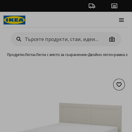
Проследяване на п
Магази
Burge
Camera
Продукти
›
Легла
›
Легла с място за съхранение
›
Двойно легло
›
рамка за 
Добав