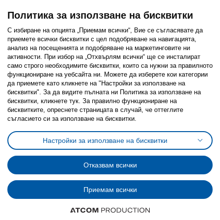
Политика за използване на бисквитки
С избиране на опцията „Приемам всички“, Вие се съгласявате да
приемете всички бисквитки с цел подобряване на навигацията,
Последвайте ни:
анализ на посещенията и подобряване на маркетинговите ни
активности. При избор на „Отхвърлям всички“ ще се инсталират
Facebook
Twitter
Youtube
Pinterest
Instagram
само строго необходимитe бисквитки, които са нужни за правилното
функциониране на уебсайта ни. Можете да изберете кои категории
да приемете като кликнете на "Настройки за използване на
бисквитки". За да видите пълната ни Политика за използване на
бисквитки, кликнете тук. За правилно функциониране на
бисквитките, опреснете страницата в случай, че оттеглите
съгласието си за използване на бисквитки.
Политика за използване на бисквитки (Cookies)
Избор на настройки за използване на бисквитки
Настройки за използване на бисквитки
Условия за ползване на ikea.bg
Обща политика за личните данни
Политика за защита на личните данни на ikea.bg
Общи условия на програма IKEA Family
Отказвам всички
Политика за защита на лични данни на програма IKEA Family
Приемам всички
© Inter-IKEA Systems B.V. 1999 - 2025