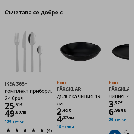
Съчетава се добре с
Ново
Ново
IKEA 365+
FÄRGKLAR
FÄRGKLAR
комплект прибори,
дълбока чиния, 19
чиния, 26 
24 броя
Цена
3
,
57
€
Цена
25,51 €
25
см
,
51
€
Цена
2,49 €
2
6
,
49
€
,
98
лв
49
,
89
лв
4
,
87
лв
20 точки
130 точки
15 точки
(4)