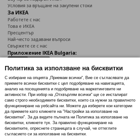
Условия за връщане на закупени стоки
За ИКЕА
Работете с нас
Това е ИКЕА
Пресцентър
Най-често задавани въпроси
Свържете се с нас
Приложение IKEA Bulgaria:
Политика за използване на бисквитки
С избиране на опцията „Приемам всички“, Вие се съгласявате да
приемете всички бисквитки с цел подобряване на навигацията,
Последвайте ни:
анализ на посещенията и подобряване на маркетинговите ни
активности. При избор на „Отхвърлям всички“ ще се инсталират
Facebook
Twitter
Youtube
Pinterest
Instagram
само строго необходимитe бисквитки, които са нужни за правилното
функциониране на уебсайта ни. Можете да изберете кои категории
да приемете като кликнете на "Настройки за използване на
бисквитки". За да видите пълната ни Политика за използване на
бисквитки, кликнете тук. За правилно функциониране на
бисквитките, опреснете страницата в случай, че оттеглите
съгласието си за използване на бисквитки.
Политика за използване на бисквитки (Cookies)