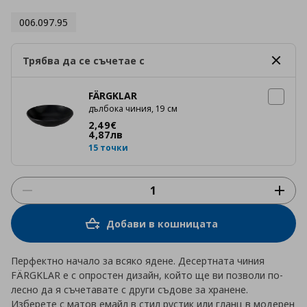
006.097.95
Трябва да се съчетае с
FÄRGKLAR
дълбока чиния, 19 см
Цена
2,49 €
2
,
49
€
4
,
87
лв
15 точки
Добави в кошницата
Перфектно начало за всяко ядене. Десертната чиния
FÄRGKLAR е с опростен дизайн, който ще ви позволи по-
лесно да я съчетавате с други съдове за хранене.
Изберете с матов емайл в стил рустик или гланц в модерен