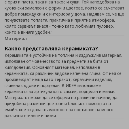
с ориз и паста, така и за такос и суши. Той наподобява на
кухненски хамелеон с форми и цветове, които се съчетават
добре помежду си и с интериора у дома. Надявам се, че ще
почувствате топлата, практична и приятна атмосфера,
която сервизът внася - точно като любимият пуловер,
който е винаги удобен."
Материал
Какво представлява керамиката?
Керамиката е устойчив на топлина и издръжлив материал,
използван от човечеството за предмети за бита от
хилядолетия. Основният материал, използван в
керамиката, са различни видове изпечена глина. От нея се
произвеждат неща като теракот, керамични изделия,
глинени съдове и порцелан. В ИКЕА използваме
керамиката за артикули като саксии, порцелан и мивки.
Материалът може да се оформя по различни начини, да
придобива различни цветове и блясък с помощта на
емайл, което дава възможност за постигане на много
различни стилове и визии.