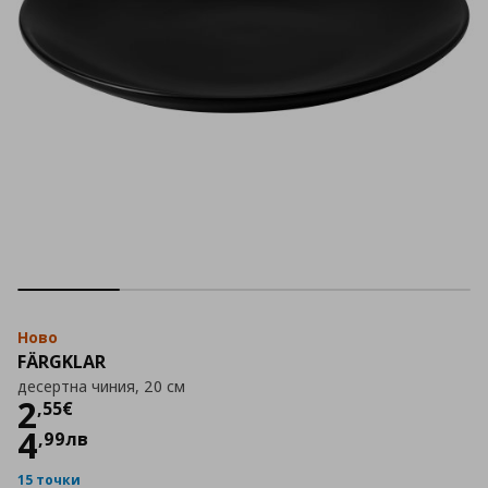
Ново
FÄRGKLAR
десертна чиния, 20 см
Цена
2,55 €
2
,
55
€
4
,
99
лв
15 точки