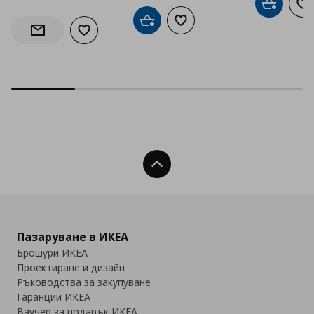
Добави в
До
Добави в кошницата
Добави към списъка с люб
Добави към списъка с любими
Информирай ме за наличност
Нагоре
Пазаруване в ИКЕА
Брошури ИКЕА
Проектиране и дизайн
Ръководства за закупуване
Гаранции ИКЕА
Ваучер за подарък ИКЕА