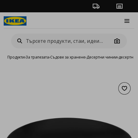
Проследяване на п
Магази
Burge
Camera
Продукти
›
За трапезата
›
Съдове за хранене
›
Десертни чинии
›
десертна 
Добав