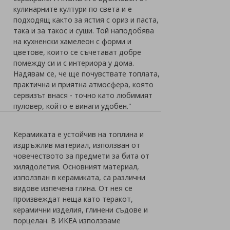
кулинарните култури по света и е
подходящ както за ястия с ориз и паста,
така и за такос и суши. Той наподобява
на кухненски хамелеон с форми и
цветове, които се съчетават добре
помежду си и с интериора у дома.
Надявам се, че ще почувствате топлата,
практична и приятна атмосфера, която
сервизът внася - точно като любимият
пуловер, който е винаги удобен."
Керамиката е устойчив на топлина и
издръжлив материал, използван от
човечеството за предмети за бита от
хилядолетия. Основният материал,
използван в керамиката, са различни
видове изпечена глина. От нея се
произвеждат неща като теракот,
керамични изделия, глинени съдове и
порцелан. В ИКЕА използваме