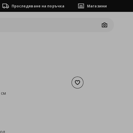
Проследяване на поръчка
Магазини
Camera
Добави към списъка с люб
 см
а
3,49 €
код