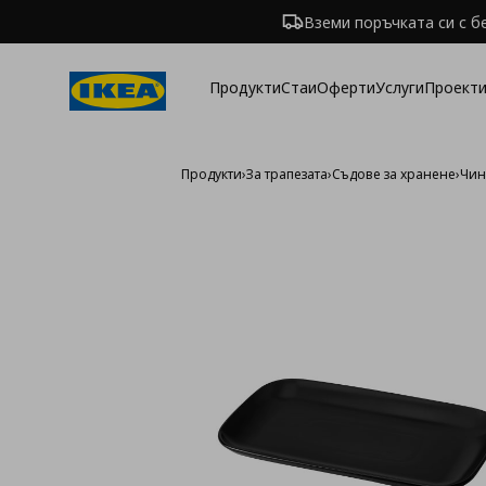
Вземи поръчката си с б
Продукти
Стаи
Оферти
Услуги
Проекти
Продукти
›
За трапезата
›
Съдове за хранене
›
Чин