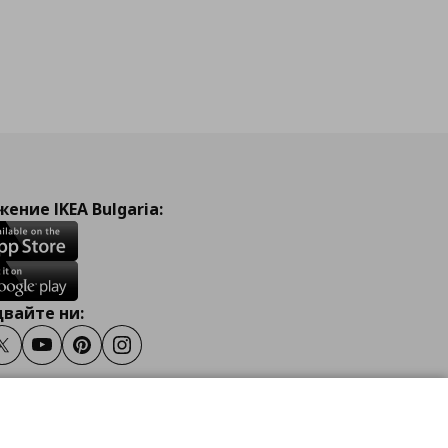
ение IKEA Bulgaria:
вайте ни:
ook
Twitter
Youtube
Pinterest
Instagram