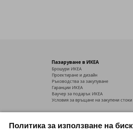
Пазаруване в ИКЕА
Брошури ИКЕА
Проектиране и дизайн
Ръководства за закупуване
Гаранции ИКЕА
Ваучер за подарък ИКЕА
Условия за връщане на закупени стоки
Политика за използване на бис