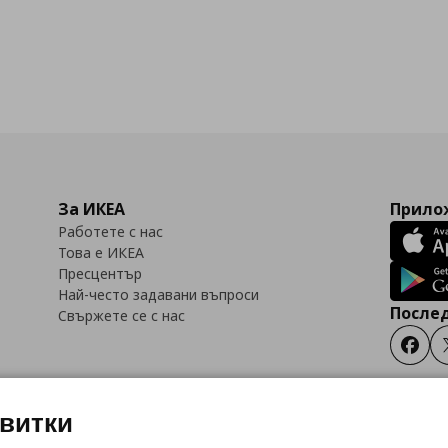
За ИКЕА
Прилож
Работете с нас
Това е ИКЕА
Пресцентър
Най-често задавани въпроси
Послед
Свържете се с нас
Faceb
квитки