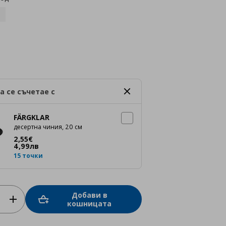
а се съчетае с
FÄRGKLAR
десертна чиния, 20 см
Цена
2,55 €
2
,
55
€
4
,
99
лв
15 точки
Добави в
кошницата