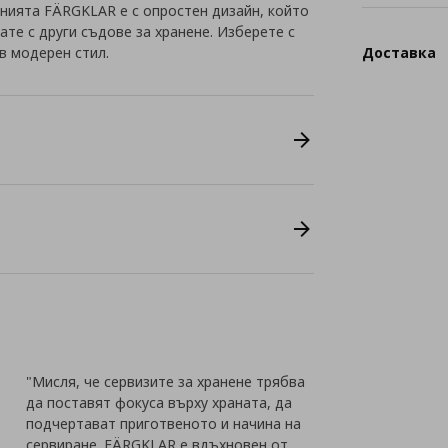
инията FÄRGKLAR е с опростен дизайн, който
ате с други съдове за хранене. Изберете с
Доставка
 в модерен стил.
"Мисля, че сервизите за хранене трябва
да поставят фокуса върху храната, да
подчертават приготвеното и начина на
сервиране. FÄRGKLAR е вдъхновен от