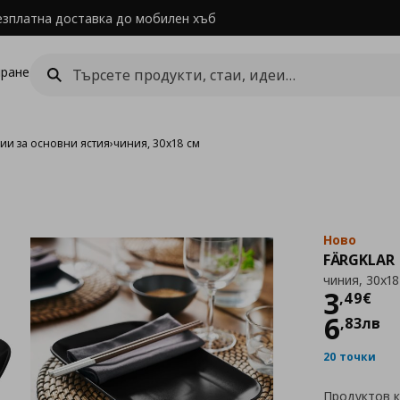
езплатна доставка до мобилен хъб
ране
ии за основни ястия
›
чиния, 30x18 см
Ново
FÄRGKLAR
чиния, 30x18
Цен
3
,
49
€
6
,
83
лв
20 точки
Продуктов 