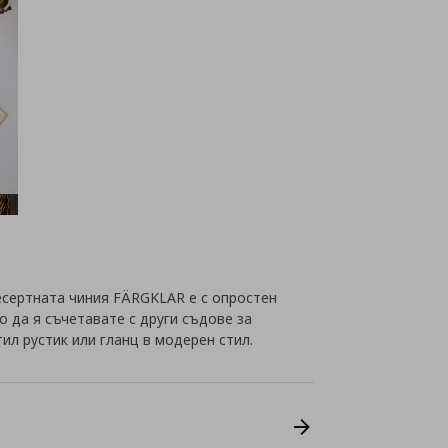
есертната чиния FÄRGKLAR е с опростен
о да я съчетавате с други съдове за
ил рустик или гланц в модерен стил.