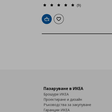
(9)
Добави в кошницата
Добави към списъка с любими
Пазаруване в ИКЕА
Брошури ИКЕА
Проектиране и дизайн
Ръководства за закупуване
Гаранции ИКЕА