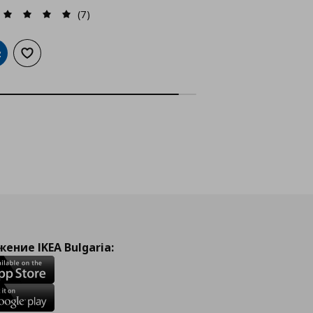
(7)
обави в кошницата
Добави към списъка с любими
ение IKEA Bulgaria: