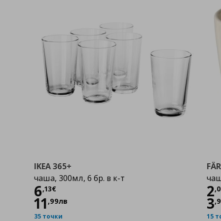
IKEA 365+
FÄ
чаша, 300мл, 6 бр. в к-т
чаш
Цена
6,13 €
Ц
6
2
,
13
€
,
11
3
,
99
лв
,
35 точки
15 