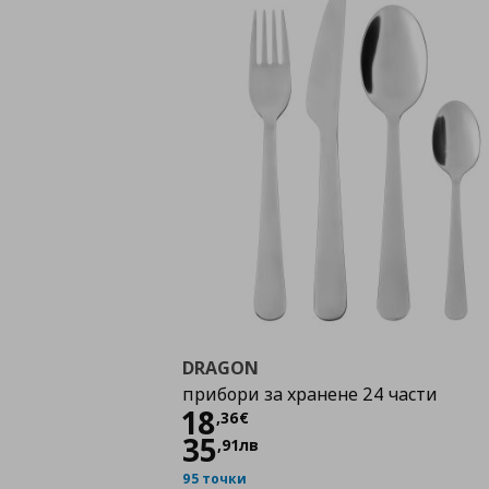
DRAGON
прибори за хранене 24 части
Цена
18,36 €
18
,
36
€
35
,
91
лв
95 точки