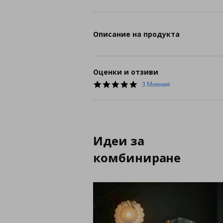
Описание на продукта
Оценки и отзиви
5.0
3 Мнения
star
rating
Идеи за
комбиниране