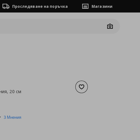
Проследяване на поръчка
Магазини
Camera
Добави към списъка с люб
ния, 20 см
а
9,20 €
5.0
3 Мнения
star
rating