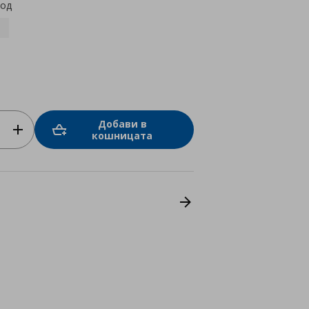
код
7
Добави в
кошницата