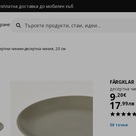
езплатна доставка до мобилен хъб
ране
ертни чинии
›
десертна чиния, 20 см
FÄRGKLAR
десертна чи
Цен
9
,
20
€
17
,
99
лв
50 точки