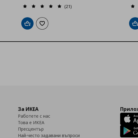
(21)
Добави в кошницата
Добави към списъка с любими
Д
За ИКЕА
Прилож
Работете с нас
Това е ИКЕА
Пресцентър
Най-често задавани въпроси