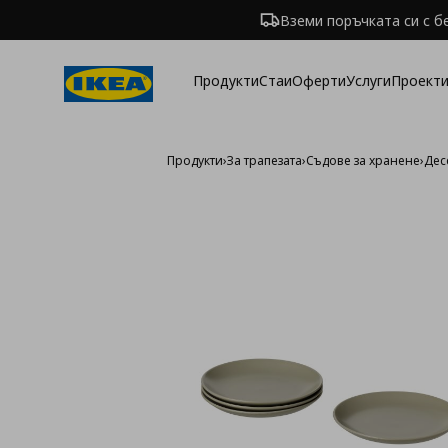
Вземи поръчката си с б
Продукти
Стаи
Оферти
Услуги
Проекти
Продукти
›
За трапезата
›
Съдове за хранене
›
Дес