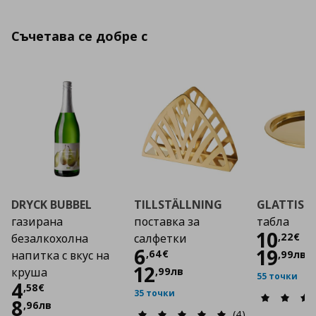
Съчетава се добре с
DRYCK BUBBEL
TILLSTÄLLNING
GLATTIS
газирана
поставка за
табла
Цена
10
,
22
€
безалкохолна
салфетки
Цена
6,64 €
6
19
,
64
€
,
99
лв
напитка с вкус на
12
,
99
лв
круша
55 точки
Цена
4,58 €
4
,
58
€
35 точки
8
,
96
лв
(4)