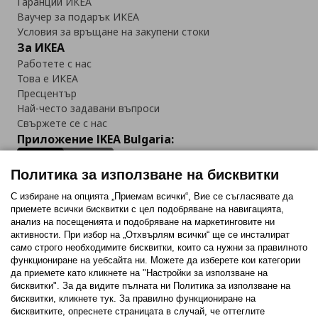
Гаранции ИКЕА
Ваучер за подарък ИКЕА
Условия за връщане на закупени стоки
За ИКЕА
Работете с нас
Това е ИКЕА
Пресцентър
Най-често задавани въпроси
Свържете се с нас
Приложение IKEA Bulgaria:
Политика за използване на бисквитки
С избиране на опцията „Приемам всички“, Вие се съгласявате да
приемете всички бисквитки с цел подобряване на навигацията,
Последвайте ни:
анализ на посещенията и подобряване на маркетинговите ни
активности. При избор на „Отхвърлям всички“ ще се инсталират
Facebook
Twitter
Youtube
Pinterest
Instagram
само строго необходимитe бисквитки, които са нужни за правилното
функциониране на уебсайта ни. Можете да изберете кои категории
да приемете като кликнете на "Настройки за използване на
бисквитки". За да видите пълната ни Политика за използване на
бисквитки, кликнете тук. За правилно функциониране на
бисквитките, опреснете страницата в случай, че оттеглите