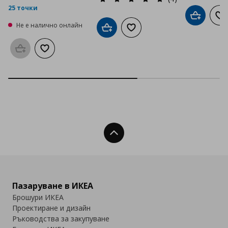
25 точки
Добави в
До
Не е налично онлайн
Добави в кошницата
Добави към списъка с люб
Προσθήκη στο καλάθι
Добави към списъка с любими
Нагоре
Пазаруване в ИКЕА
Брошури ИКЕА
Проектиране и дизайн
Ръководства за закупуване