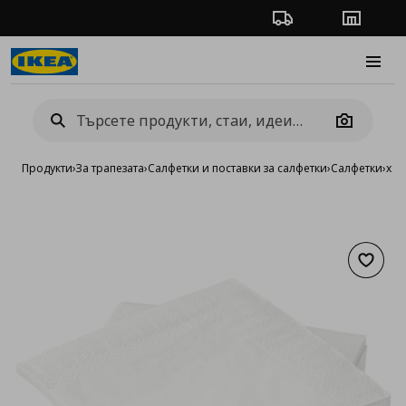
Проследяване на п
Магази
Burge
Camera
Продукти
›
За трапезата
›
Салфетки и поставки за салфетки
›
Салфетки
›
хар
Добав