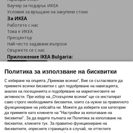
Ваучер за подарък ИКЕА
Условия за връщане на закупени стоки
За ИКЕА
Работете с нас
Това е ИКЕА
Пресцентър
Най-често задавани въпроси
Свържете се с нас
Приложение IKEA Bulgaria:
Политика за използване на бисквитки
С избиране на опцията „Приемам всички“, Вие се съгласявате да
приемете всички бисквитки с цел подобряване на навигацията,
Последвайте ни:
анализ на посещенията и подобряване на маркетинговите ни
активности. При избор на „Отхвърлям всички“ ще се инсталират
Facebook
Twitter
Youtube
Pinterest
Instagram
само строго необходимитe бисквитки, които са нужни за правилното
функциониране на уебсайта ни. Можете да изберете кои категории
да приемете като кликнете на "Настройки за използване на
бисквитки". За да видите пълната ни Политика за използване на
бисквитки, кликнете тук. За правилно функциониране на
бисквитките, опреснете страницата в случай, че оттеглите