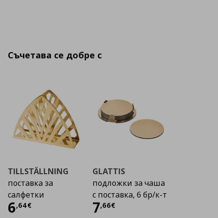
Съчетава се добре с
TILLSTÄLLNING
GLATTIS
поставка за
подложки за чаша
салфетки
с поставка, 6 бр/к-т
Цена
6,64 €
Цена
7,66 €
6
7
,
64
€
,
66
€