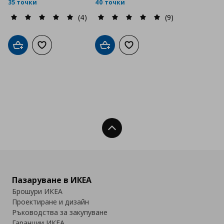
35 точки
40 точки
(4)
(9)
Добави в кошницата
Добави към списъка с любими
Добави в кошницата
Добави към списъка с люб
Нагоре
Пазаруване в ИКЕА
Брошури ИКЕА
Проектиране и дизайн
Ръководства за закупуване
Гаранции ИКЕА