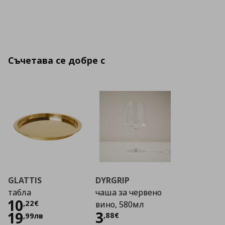
Съчетава се добре с
GLATTIS
DYRGRIP
табла
чаша за червено
Цена
10,22 €
10
,
22
€
вино, 580мл
Цена
3,88 €
3
19
,
88
€
,
99
лв