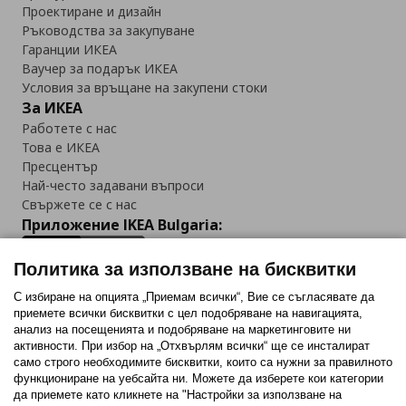
Проектиране и дизайн
Ръководства за закупуване
Гаранции ИКЕА
Ваучер за подарък ИКЕА
Условия за връщане на закупени стоки
За ИКЕА
Работете с нас
Това е ИКЕА
Пресцентър
Най-често задавани въпроси
Свържете се с нас
Приложение IKEA Bulgaria:
Политика за използване на бисквитки
С избиране на опцията „Приемам всички“, Вие се съгласявате да
приемете всички бисквитки с цел подобряване на навигацията,
Последвайте ни:
анализ на посещенията и подобряване на маркетинговите ни
активности. При избор на „Отхвърлям всички“ ще се инсталират
Facebook
Twitter
Youtube
Pinterest
Instagram
само строго необходимитe бисквитки, които са нужни за правилното
функциониране на уебсайта ни. Можете да изберете кои категории
да приемете като кликнете на "Настройки за използване на