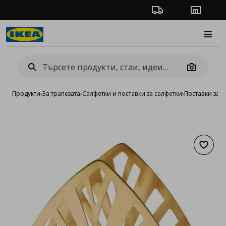
Проследяване на п
Магази
Burge
Camera
Продукти
›
За трапезата
›
Салфетки и поставки за салфетки
›
Поставки за 
Добав