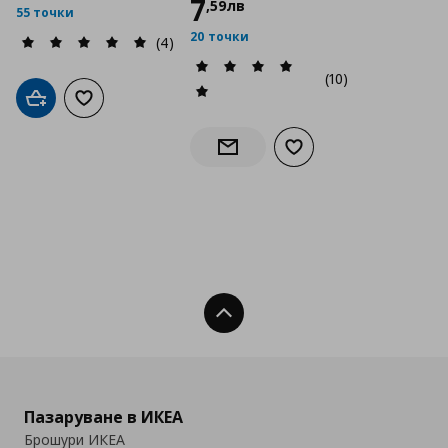
7
,
59
лв
55 точки
20 точки
(4)
(10)
Добави в кошницата
Добави към списъка с любими
Добави към списъка с
Информирай ме за наличност
Нагоре
Пазаруване в ИКЕА
Брошури ИКЕА