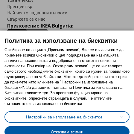
Това е ИКЕА
Пресцентър
Най-често задавани въпроси
Свържете се с нас
Приложение IKEA Bulgaria:
Политика за използване на бисквитки
С избиране на опцията „Приемам всички“, Вие се съгласявате да
приемете всички бисквитки с цел подобряване на навигацията,
Последвайте ни:
анализ на посещенията и подобряване на маркетинговите ни
активности. При избор на „Отхвърлям всички“ ще се инсталират
Facebook
Twitter
Youtube
Pinterest
Instagram
само строго необходимитe бисквитки, които са нужни за правилното
функциониране на уебсайта ни. Можете да изберете кои категории
да приемете като кликнете на "Настройки за използване на
бисквитки". За да видите пълната ни Политика за използване на
бисквитки, кликнете тук. За правилно функциониране на
бисквитките, опреснете страницата в случай, че оттеглите
съгласието си за използване на бисквитки.
Политика за използване на бисквитки (Cookies)
Избор на настройки за използване на бисквитки
Настройки за използване на бисквитки
Условия за ползване на ikea.bg
Обща политика за личните данни
Политика за защита на личните данни на ikea.bg
Общи условия на програма IKEA Family
Отказвам всички