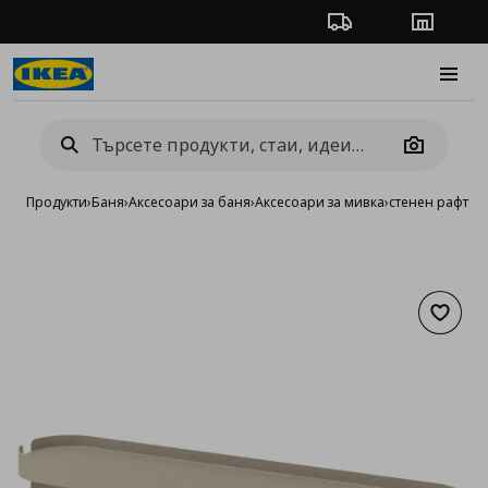
Проследяване на п
Магази
Burge
Camera
Продукти
›
Баня
›
Аксесоари за баня
›
Аксесоари за мивка
›
стенен рафт с 3
Добав