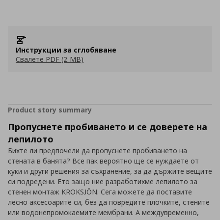
Инструкции за сглобяване
Свалете PDF (2 MB)
Product story summary
Пропуснете пробиването и се доверете на
лепилото
Бихте ли предпочели да пропуснете пробиването на
стената в банята? Все пак вероятно ще се нуждаете от
куки и други решения за съхранение, за да държите вещите
си подредени. Ето защо ние разработихме лепилото за
стенен монтаж KROKSJÖN. Сега можете да поставите
лесно аксесоарите си, без да повредите плочките, стените
или водонепромокаемите мембрани. А междувременно,