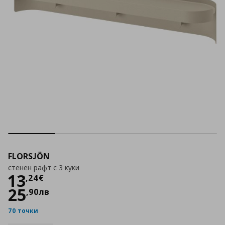
FLORSJÖN
стенен рафт с 3 куки
Цена
13,24 €
13
,
24
€
25
,
90
лв
70 точки