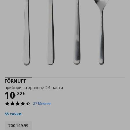
FÖRNUFT
прибори за хранене 24 части
Цена
10,22 €
10
,
22
€
4.7
27 Мнения
star
rating
55 точки
700.149.99