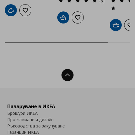
(6)
Добави в кошницата
Добави към списъка с любими
Добави в кошницата
Добави към списъка с люб
Добави в
До
Нагоре
Пазаруване в ИКЕА
Брошури ИКЕА
Проектиране и дизайн
Ръководства за закупуване
Гаранции ИКЕА