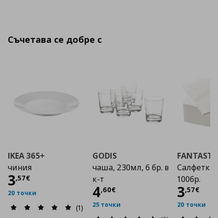
Съчетава се добре с
IKEA 365+
GODIS
FANTASTI
чиния
чаша, 230мл, 6 бр. в
Салфетки 
Цена
3,57 €
3
,
57
€
к-т
100бр.
Цена
4,60 €
Цена
4
3
,
60
€
,
57
€
20 точки
25 точки
20 точки
(1)