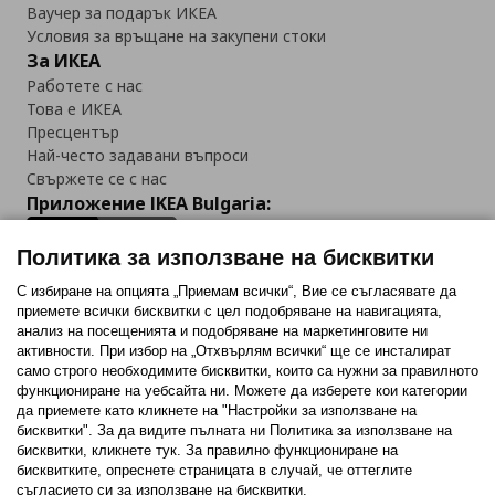
Ваучер за подарък ИКЕА
Условия за връщане на закупени стоки
За ИКЕА
Работете с нас
Това е ИКЕА
Пресцентър
Най-често задавани въпроси
Свържете се с нас
Приложение IKEA Bulgaria:
Политика за използване на бисквитки
С избиране на опцията „Приемам всички“, Вие се съгласявате да
приемете всички бисквитки с цел подобряване на навигацията,
Последвайте ни:
анализ на посещенията и подобряване на маркетинговите ни
активности. При избор на „Отхвърлям всички“ ще се инсталират
Facebook
Twitter
Youtube
Pinterest
Instagram
само строго необходимитe бисквитки, които са нужни за правилното
функциониране на уебсайта ни. Можете да изберете кои категории
да приемете като кликнете на "Настройки за използване на
бисквитки". За да видите пълната ни Политика за използване на
бисквитки, кликнете тук. За правилно функциониране на
бисквитките, опреснете страницата в случай, че оттеглите
съгласието си за използване на бисквитки.