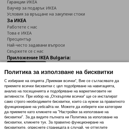
Гаранции ИКЕА
Ваучер за подарък ИКЕА
Условия за връщане на закупени стоки
За ИКЕА
Работете с нас
Това е ИКЕА
Пресцентър
Най-често задавани въпроси
Свържете се с нас
Приложение IKEA Bulgaria:
Политика за използване на бисквитки
С избиране на опцията „Приемам всички“, Вие се съгласявате да
приемете всички бисквитки с цел подобряване на навигацията,
Последвайте ни:
анализ на посещенията и подобряване на маркетинговите ни
активности. При избор на „Отхвърлям всички“ ще се инсталират
Facebook
Twitter
Youtube
Pinterest
Instagram
само строго необходимитe бисквитки, които са нужни за правилното
функциониране на уебсайта ни. Можете да изберете кои категории
да приемете като кликнете на "Настройки за използване на
бисквитки". За да видите пълната ни Политика за използване на
бисквитки, кликнете тук. За правилно функциониране на
бисквитките, опреснете страницата в случай, че оттеглите