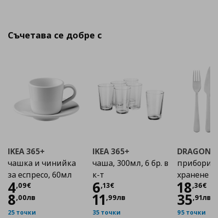
Съчетава се добре с
IKEA 365+
IKEA 365+
DRAGON
чашка и чинийка
чаша, 300мл, 6 бр. в
прибори з
за еспресо, 60мл
к-т
хранене 2
Цена
4,09 €
Цена
6,13 €
Цена
4
6
18
,
09
€
,
13
€
,
36
€
8
11
35
,
00
лв
,
99
лв
,
91
лв
25 точки
35 точки
95 точки