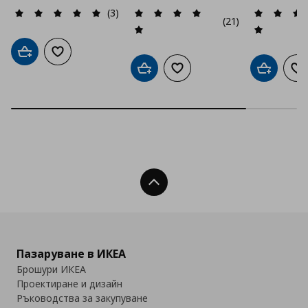
(3)
(21)
Добави в кошницата
Добави към списъка с любими
Добави в кошницата
Добави към списъка с люб
Добави в
До
Нагоре
Пазаруване в ИКЕА
Брошури ИКЕА
Проектиране и дизайн
Ръководства за закупуване