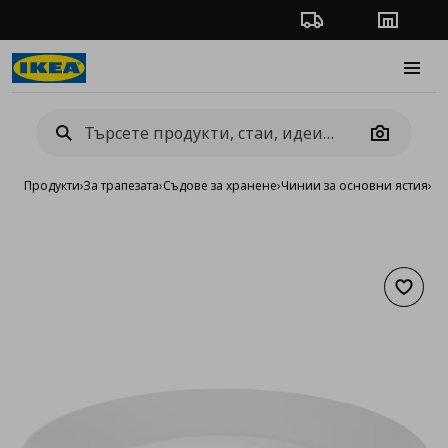
Проследяване на п
Магази
Burge
Camera
Продукти
›
За трапезата
›
Съдове за хранене
›
Чинии за основни ястия
›
чи
Добав