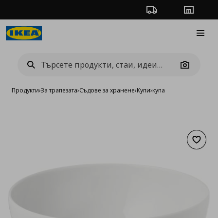
Проследяване на п
Магази
Burge
Camera
Продукти
›
За трапезата
›
Съдове за хранене
›
Купи
›
купа
Добав