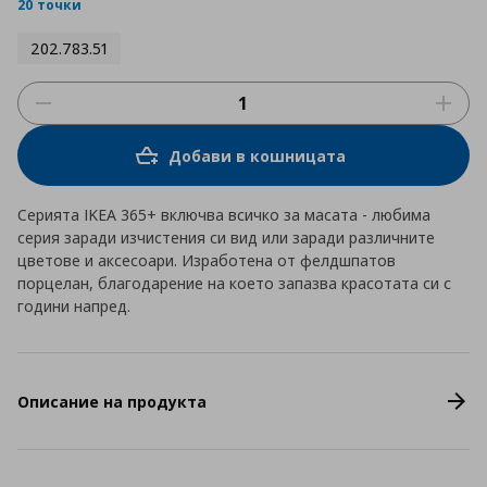
rating
20 точки
202.783.51
Добави в кошницата
Серията IKEA 365+ включва всичко за масата - любима
серия заради изчистения си вид или заради различните
цветове и аксесоари. Изработена от фелдшпатов
порцелан, благодарение на което запазва красотата си с
години напред.
Описание на продукта