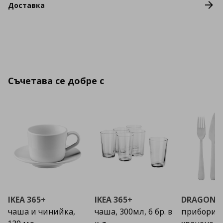
Доставка
Съчетава се добре с
IKEA 365+
IKEA 365+
DRAGON
чаша и чинийка,
чаша, 300мл, 6 бр. в
прибори з