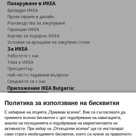
Пазаруване в ИКЕА
Брошури ИКЕА
Проектиране и дизайн
Ръководства за закупуване
Гаранции ИКЕА
Ваучер за подарък ИКЕА
Условия за връщане на закупени стоки
За ИКЕА
Работете с нас
Това е ИКЕА
Пресцентър
Най-често задавани въпроси
Свържете се с нас
Приложение IKEA Bulgaria:
Политика за използване на бисквитки
С избиране на опцията „Приемам всички“, Вие се съгласявате да
приемете всички бисквитки с цел подобряване на навигацията,
Последвайте ни:
анализ на посещенията и подобряване на маркетинговите ни
активности. При избор на „Отхвърлям всички“ ще се инсталират
Facebook
Twitter
Youtube
Pinterest
Instagram
само строго необходимитe бисквитки, които са нужни за правилното