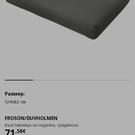
Размер:
124x62 см
FROSON/DUVHOLMEN
възглавница за седалка, градинска
Цена
71,58 €
71
,
58
€