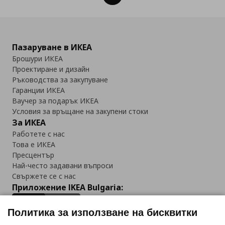
Пазаруване в ИКЕА
Брошури ИКЕА
Проектиране и дизайн
Ръководства за закупуване
Гаранции ИКЕА
Ваучер за подарък ИКЕА
Условия за връщане на закупени стоки
За ИКЕА
Работете с нас
Това е ИКЕА
Пресцентър
Най-често задавани въпроси
Свържете се с нас
Приложение IKEA Bulgaria:
Политика за използване на бисквитки