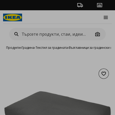
Проследяване на п
Магази
Burge
Camera
Продукти
›
Градина
›
Текстил за градината
›
Възглавници за градински м
Добав