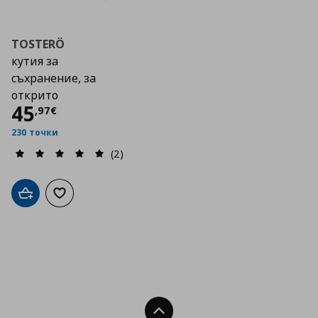
TOSTERÖ
кутия за
съхранение, за
открито
Цена
45,97 €
45
,
97
€
230 точки
(2)
Добави в кошницата
Добави към списъка с любими
Нагоре