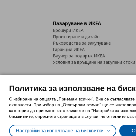
Пазаруване в ИКЕА
Брошури ИКЕА
Проектиране и дизайн
Ръководства за закупуване
Гаранции ИКЕА
Ваучер за подарък ИКЕА
Условия за връщане на закупени стоки
Политика за използване на бис
С избиране на опцията „Приемам всички“, Вие се съгласявате
Политика за използване на бискви
активности. При избор на „Отхвърлям всички“ ще се инсталир
Обща политика за личните данни
категории да приемете като кликнете на "Настройки за използв
Политика за защита на лични данн
бисквитките, опреснете страницата в случай, че оттеглите съгл
Настройки за използване на бисквитки
О