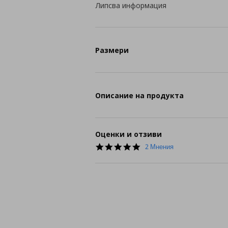
Липсва информация
Размери
Описание на продукта
Оценки и отзиви
5.0
2 Мнения
star
rating