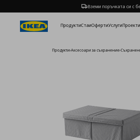
Вземи поръчката си с б
Продукти
Стаи
Оферти
Услуги
Проекти
Продукти
›
Аксесоари за съхранение
›
Съхранени