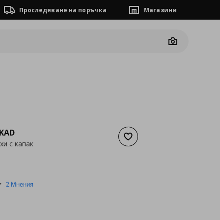
Проследяване на поръчка
Магазини
Camera
к
KAD
Добави към списъка с люб
хи с капак
а
7,66 €
5.0
2 Мнения
star
rating