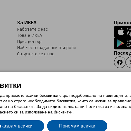
За ИКЕА
Прилож
Работете с нас
Това е ИКЕА
Пресцентър
Най-често задавани въпроси
Послед
Свържете се с нас
Faceb
квитки
 да приемете всички бисквитки с цел подобряване на навигацията,
тки (Cookies)
Избор на настройки за използване на бисквитки
Условия за п
ат само строго необходимитe бисквитки, които са нужни за правилн
Политика за защита на личните данни на ikea.bg
Общи условия на програма
ане на бисквитки". За да видите пълната ни Политика за използван
и на програма IKEA Family
асието си за използване на бисквитки.
тказвам всички
Приемам всички