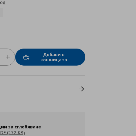
код
Добави в
кошницата
ии за сглобяване
DF (272 KB)