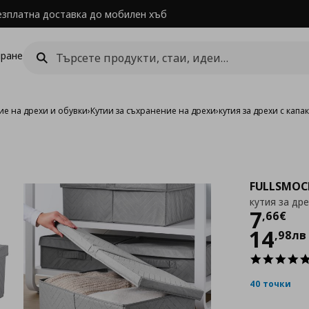
езплатна доставка до мобилен хъб
ране
е на дрехи и обувки
›
Кутии за съхранение на дрехи
›
кутия за дрехи с капа
FULLSMOC
кутия за дре
Цен
7
,
66
€
14
,
98
лв
40 точки