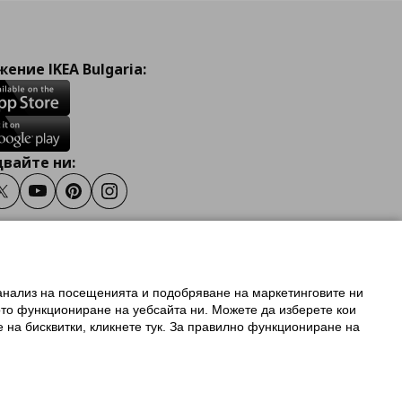
ение IKEA Bulgaria:
вайте ни:
ook
Twitter
Youtube
Pinterest
Instagram
 анализ на посещенията и подобряване на маркетинговите ни
олзване на ikea.bg
ото функциониране на уебсайта ни. Можете да изберете кои
 IKEA Family
е на бисквитки, кликнете тук. За правилно функциониране на