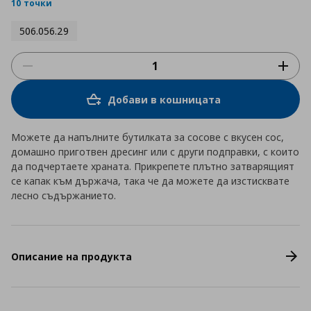
rating
10 точки
506.056.29
Добави в кошницата
Можете да напълните бутилката за сосове с вкусен сос,
домашно приготвен дресинг или с други подправки, с които
да подчертаете храната. Прикрепете плътно затварящият
се капак към държача, така че да можете да изстисквате
лесно съдържанието.
Описание на продукта