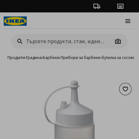
Проследяване на п
Магази
Burge
Camera
Продукти
›
Градина
›
Барбекю
›
Прибори за барбекю
›
бутилка за сосове, 
Добав