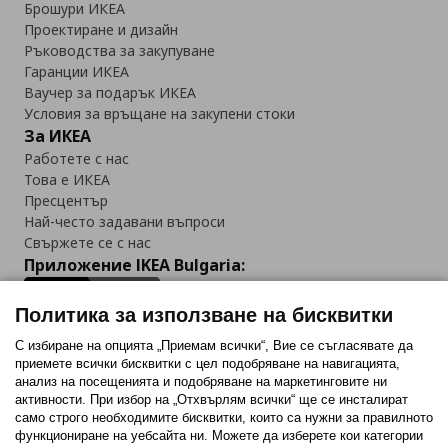
Брошури ИКЕА
Проектиране и дизайн
Ръководства за закупуване
Гаранции ИКЕА
Ваучер за подарък ИКЕА
Условия за връщане на закупени стоки
За ИКЕА
Работете с нас
Това е ИКЕА
Пресцентър
Най-често задавани въпроси
Свържете се с нас
Приложение IKEA Bulgaria:
Политика за използване на бисквитки
С избиране на опцията „Приемам всички“, Вие се съгласявате да
приемете всички бисквитки с цел подобряване на навигацията,
Последвайте ни:
анализ на посещенията и подобряване на маркетинговите ни
активности. При избор на „Отхвърлям всички“ ще се инсталират
Facebook
Twitter
Youtube
Pinterest
Instagram
само строго необходимитe бисквитки, които са нужни за правилното
функциониране на уебсайта ни. Можете да изберете кои категории