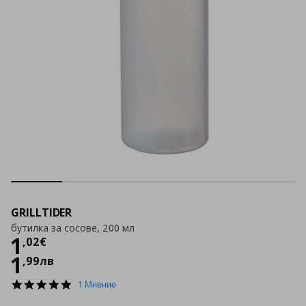
GRILLTIDER
бутилка за сосове, 200 мл
Цена
1,02 €
1
,
02
€
1
,
99
лв
5.0
1 Мнение
star