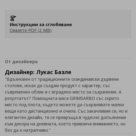
Инструкции за сглобяване
Свалете PDF (2 MB)
От дизайнера
Дизайнер: Лукас Базле
"Вдъхновен от традиционните скандинавски дървени
столове, исках да създам продукт с характер, със
съвременен облик и с вградено място за съхранение. А
резултатът? Помощната маса GRIMSARBO със скрито
място под плота, където можете да съхранявате малки
вещи като дистанционно и очила. Със закачливия си, но и
елегантен дизайн, тя се превръща в чудесно допълнение
към декора на дневната, което привлича вниманието, но
без да е натрапчиво."