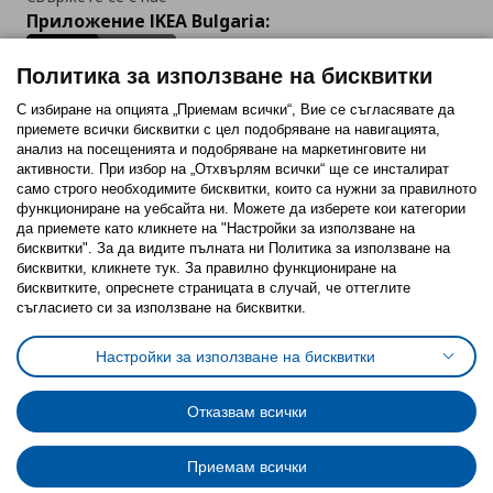
Приложение IKEA Bulgaria:
Политика за използване на бисквитки
С избиране на опцията „Приемам всички“, Вие се съгласявате да
приемете всички бисквитки с цел подобряване на навигацията,
Последвайте ни:
анализ на посещенията и подобряване на маркетинговите ни
активности. При избор на „Отхвърлям всички“ ще се инсталират
Facebook
Twitter
Youtube
Pinterest
Instagram
само строго необходимитe бисквитки, които са нужни за правилното
функциониране на уебсайта ни. Можете да изберете кои категории
да приемете като кликнете на "Настройки за използване на
бисквитки". За да видите пълната ни Политика за използване на
бисквитки, кликнете тук. За правилно функциониране на
бисквитките, опреснете страницата в случай, че оттеглите
съгласието си за използване на бисквитки.
Политика за използване на бисквитки (Cookies)
Избор на настройки за използване на бисквитки
Настройки за използване на бисквитки
Условия за ползване на ikea.bg
Обща политика за личните данни
Политика за защита на личните данни на ikea.bg
Общи условия на програма IKEA Family
Отказвам всички
Политика за защита на лични данни на програма IKEA Family
Приемам всички