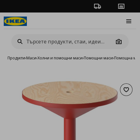
Проследяване на п
Магази
Burge
Camera
Продукти
›
Маси
›
Холни и помощни маси
›
Помощни маси
›
Помощна мас
Добав