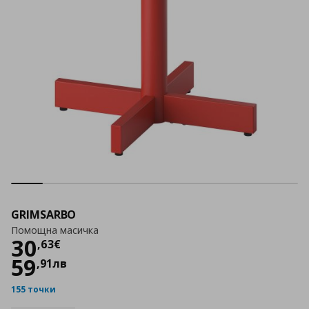
GRIMSARBO
Помощна масичка
Цена
30,63 €
30
,
63
€
59
,
91
лв
155 точки