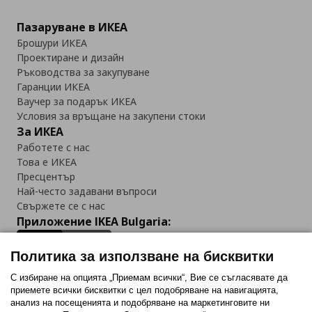
Пазаруване в ИКЕА
Брошури ИКЕА
Проектиране и дизайн
Ръководства за закупуване
Гаранции ИКЕА
Ваучер за подарък ИКЕА
Условия за връщане на закупени стоки
За ИКЕА
Работете с нас
Това е ИКЕА
Пресцентър
Най-често задавани въпроси
Свържете се с нас
Приложение IKEA Bulgaria:
Политика за използване на бисквитки
С избиране на опцията „Приемам всички“, Вие се съгласявате да
приемете всички бисквитки с цел подобряване на навигацията,
Последвайте ни:
анализ на посещенията и подобряване на маркетинговите ни