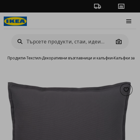
Проследяване на п
Магази
Burge
Camera
Продукти
›
Текстил
›
Декоративни възглавници и калъфки
›
Калъфки за д
Добав