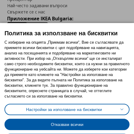
Най-често задавани въпроси
Свържете се с нас
Приложение IKEA Bulgaria:
Политика за използване на бисквитки
С избиране на опцията „Приемам всички“, Вие се съгласявате да
приемете всички бисквитки с цел подобряване на навигацията,
Последвайте ни:
анализ на посещенията и подобряване на маркетинговите ни
активности. При избор на „Отхвърлям всички“ ще се инсталират
Facebook
Twitter
Youtube
Pinterest
Instagram
само строго необходимитe бисквитки, които са нужни за правилното
функциониране на уебсайта ни. Можете да изберете кои категории
да приемете като кликнете на "Настройки за използване на
бисквитки". За да видите пълната ни Политика за използване на
бисквитки, кликнете тук. За правилно функциониране на
бисквитките, опреснете страницата в случай, че оттеглите
съгласието си за използване на бисквитки.
Политика за използване на бисквитки (Cookies)
Избор на настройки за използване на бисквитки
Настройки за използване на бисквитки
Условия за ползване на ikea.bg
Обща политика за личните данни
Политика за защита на личните данни на ikea.bg
Общи условия на програма IKEA Family
Отказвам всички
Политика за защита на лични данни на програма IKEA Family