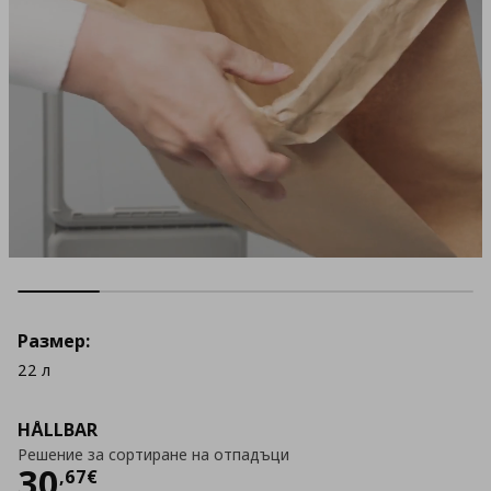
Размер:
22 л
HÅLLBAR
Решение за сортиране на отпадъци
Цена
30,67 €
30
,
67
€