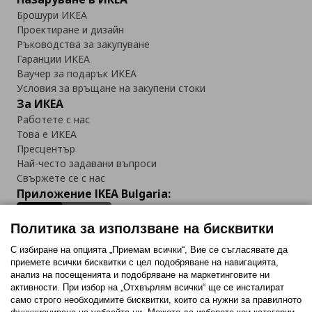
Брошури ИКЕА
Проектиране и дизайн
Ръководства за закупуване
Гаранции ИКЕА
Ваучер за подарък ИКЕА
Условия за връщане на закупени стоки
За ИКЕА
Работете с нас
Това е ИКЕА
Пресцентър
Най-често задавани въпроси
Свържете се с нас
Приложение IKEA Bulgaria:
Политика за използване на бисквитки
С избиране на опцията „Приемам всички“, Вие се съгласявате да
приемете всички бисквитки с цел подобряване на навигацията,
Последвайте ни:
анализ на посещенията и подобряване на маркетинговите ни
активности. При избор на „Отхвърлям всички“ ще се инсталират
Facebook
Twitter
Youtube
Pinterest
Instagram
само строго необходимитe бисквитки, които са нужни за правилното