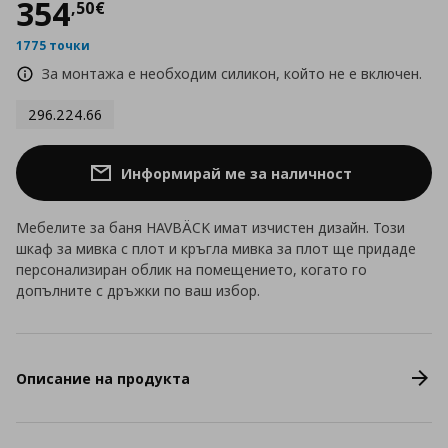
Цена
354,50 €
354
,
50
€
1775 точки
За монтажа е необходим силикон, който не е включен.
296.224.66
Информирай ме за наличност
Мебелите за баня HAVBÄCK имат изчистен дизайн. Този
шкаф за мивка с плот и кръгла мивка за плот ще придаде
персонализиран облик на помещението, когато го
допълните с дръжки по ваш избор.
Описание на продукта