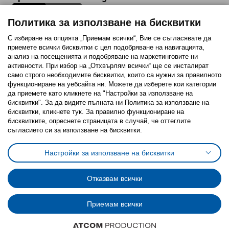
Политика за използване на бисквитки
С избиране на опцията „Приемам всички“, Вие се съгласявате да
приемете всички бисквитки с цел подобряване на навигацията,
Последвайте ни:
анализ на посещенията и подобряване на маркетинговите ни
активности. При избор на „Отхвърлям всички“ ще се инсталират
Facebook
Twitter
Youtube
Pinterest
Instagram
само строго необходимитe бисквитки, които са нужни за правилното
функциониране на уебсайта ни. Можете да изберете кои категории
да приемете като кликнете на "Настройки за използване на
бисквитки". За да видите пълната ни Политика за използване на
бисквитки, кликнете тук. За правилно функциониране на
бисквитките, опреснете страницата в случай, че оттеглите
съгласието си за използване на бисквитки.
Политика за използване на бисквитки (Cookies)
Избор на настройки за използване на бисквитки
Настройки за използване на бисквитки
Условия за ползване на ikea.bg
Обща политика за личните данни
Политика за защита на личните данни на ikea.bg
Общи условия на програма IKEA Family
Отказвам всички
Политика за защита на лични данни на програма IKEA Family
Приемам всички
© Inter-IKEA Systems B.V. 1999 - 2025