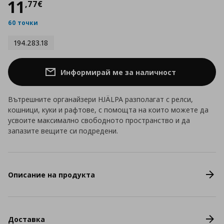
Цена
11,77 €
11
,
77
€
60 точки
194.283.18
Информирай ме за наличност
Вътрешните органайзери HJÄLPA разполагат с релси,
кошници, куки и рафтове, с помощта на които можете да
усвоите максимално свободното пространство и да
запазите вещите си подредени.
Описание на продукта
Доставка