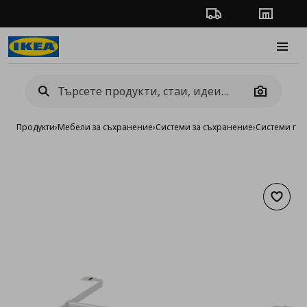
Проследяване на п
Магази
Burge
Camera
Продукти
›
Мебели за съхранение
›
Системи за съхранение
›
Системи га
Добав