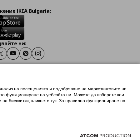
ение IKEA Bulgaria:
вайте ни:
ook
Twitter
Youtube
Pinterest
Instagram
 анализ на посещенията и подобряване на маркетинговите ни
олзване на ikea.bg
ото функциониране на уебсайта ни. Можете да изберете кои
 IKEA Family
е на бисквитки, кликнете тук. За правилно функциониране на