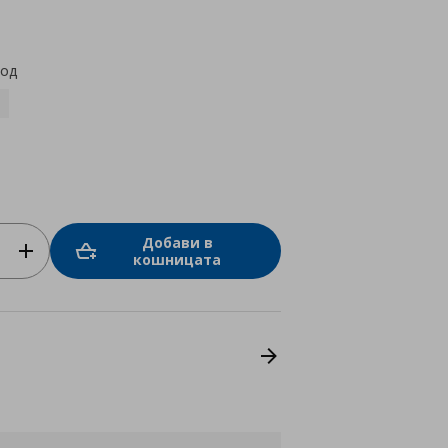
star
rating
код
Добави в
кошницата