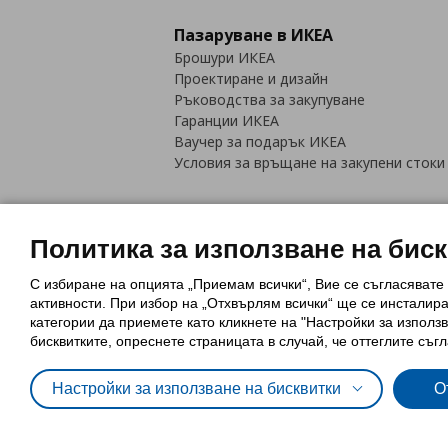
Пазаруване в ИКЕА
Брошури ИКЕА
Проектиране и дизайн
Ръководства за закупуване
Гаранции ИКЕА
Ваучер за подарък ИКЕА
Условия за връщане на закупени стоки
Политика за използване на бис
С избиране на опцията „Приемам всички“, Вие се съгласявате
Политика за използване на бискви
активности. При избор на „Отхвърлям всички“ ще се инсталир
Обща политика за личните данни
категории да приемете като кликнете на "Настройки за използв
Политика за защита на лични данн
бисквитките, опреснете страницата в случай, че оттеглите съгл
Настройки за използване на бисквитки
О
© Inter-IKEA Systems B.V. 1999 - 2025