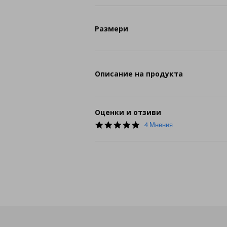
Размери
Описание на продукта
Оценки и отзиви
5.0
4 Мнения
star
rating