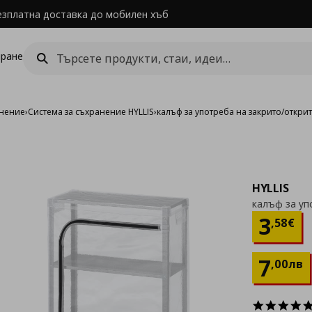
езплатна доставка до мобилен хъб
ране
анение
›
Система за съхранение HYLLIS
›
калъф за употреба на закрито/откри
HYLLIS
калъф за уп
Цен
3
,
58
€
7
,
00
лв