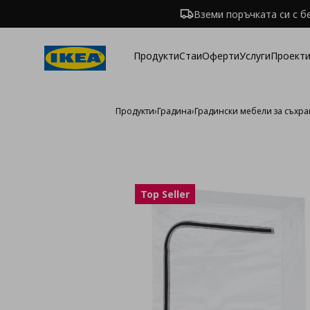
Вземи поръчката си с б
Продукти
Стаи
Оферти
Услуги
Проекти
Продукти
›
Градина
›
Градински мебели за съхр
Top Seller