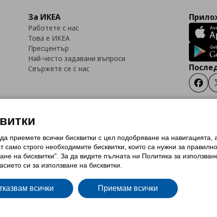
За ИКЕА
Прилож
Работете с нас
Това е ИКЕА
Пресцентър
Най-често задавани въпроси
Послед
Свържете се с нас
Faceb
квитки
 да приемете всички бисквитки с цел подобряване на навигацията,
тки (Cookies)
Избор на настройки за използване на бисквитки
Условия за п
ат само строго необходимитe бисквитки, които са нужни за правилн
Политика за защита на личните данни на ikea.bg
Общи условия на програма
ане на бисквитки". За да видите пълната ни Политика за използван
и на програма IKEA Family
асието си за използване на бисквитки.
тказвам всички
Приемам всички