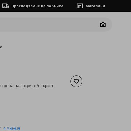
Проследяване на поръчка
Магазини
Camera
то
Добави към списъка с люб
отреба на закрито/открито
а
3,58 €
5.0
4 Мнения