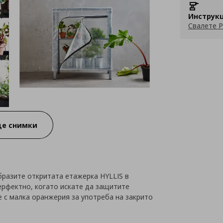
Инструкц
Свалете P
е снимки
разите откритата етажерка HYLLIS в
ерфектно, когато искате да защитите
е с малка оранжерия за употреба на закрито