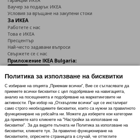
Гаранции ИКЕА
Ваучер за подарък ИКЕА
Условия за връщане на закупени стоки
За ИКЕА
Работете с нас
Това е ИКЕА
Пресцентър
Най-често задавани въпроси
Свържете се с нас
Приложение IKEA Bulgaria:
Политика за използване на бисквитки
С избиране на опцията „Приемам всички“, Вие се съгласявате да
приемете всички бисквитки с цел подобряване на навигацията,
Последвайте ни:
анализ на посещенията и подобряване на маркетинговите ни
активности. При избор на „Отхвърлям всички“ ще се инсталират
Facebook
Twitter
Youtube
Pinterest
Instagram
само строго необходимитe бисквитки, които са нужни за правилното
функциониране на уебсайта ни. Можете да изберете кои категории
да приемете като кликнете на "Настройки за използване на
бисквитки". За да видите пълната ни Политика за използване на
бисквитки, кликнете тук. За правилно функциониране на
бисквитките, опреснете страницата в случай, че оттеглите