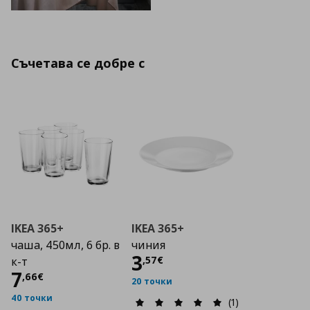
Съчетава се добре с
IKEA 365+
IKEA 365+
чаша, 450мл, 6 бр. в
чиния
Цена
3,57 €
3
,
57
€
к-т
Цена
7,66 €
7
,
66
€
20 точки
40 точки
(1)