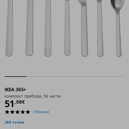
IKEA 365+
комплект прибори, 56 части
Цена
51,08 €
51
,
08
€
5.0
2 Мнения
star
rating
260 точки