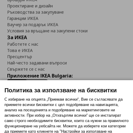
Проектиране и дизайн
Ръководства за закупуване
Гаранции ИКЕА
Ваучер за подарък ИКЕА
Условия за връщане на закупени стоки
За ИКЕА
Работете с нас
Това е ИКЕА
Пресцентър
Най-често задавани въпроси
Свържете се с нас
Приложение IKEA Bulgaria:
Политика за използване на бисквитки
С избиране на опцията „Приемам всички“, Вие се съгласявате да
приемете всички бисквитки с цел подобряване на навигацията,
Последвайте ни:
анализ на посещенията и подобряване на маркетинговите ни
активности. При избор на „Отхвърлям всички“ ще се инсталират
Facebook
Twitter
Youtube
Pinterest
Instagram
само строго необходимитe бисквитки, които са нужни за правилното
функциониране на уебсайта ни. Можете да изберете кои категории
да приемете като кликнете на "Настройки за използване на