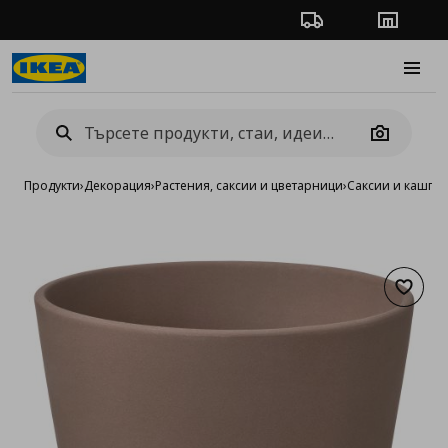
Проследяване на п
Магази
Burge
Camera
Продукти
›
Декорация
›
Растения, саксии и цветарници
›
Саксии и кашпи
›
Добав