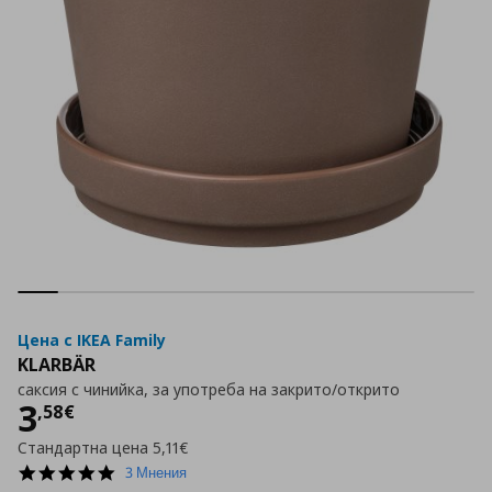
Цена с IKEA Family
KLARBÄR
саксия с чинийка, за употреба на закрито/открито
Цена
3,58 €
3
,
58
€
Стандартна цена
5,11€
5.0
3 Мнения
star