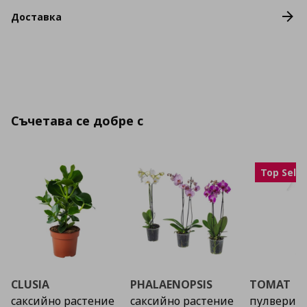
Доставка
Съчетава се добре с
Top Selle
CLUSIA
PHALAENOPSIS
TOMAT
саксийно растение
саксийно растение
пулвериз