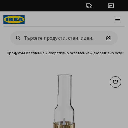
Проследяване на п
Магази
Burge
Camera
Продукти
›
Осветление
›
Декоративно осветление
›
Декоративно осветле
Добав