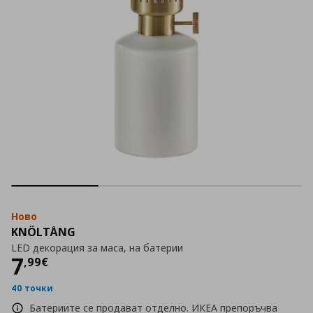
Ново
KNÖLTÅNG
LED декорация за маса, на батерии
Цена
7,99 €
7
,
99
€
40 точки
Батериите се продават отделно. ИКЕА препоръчва