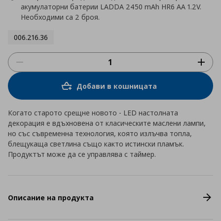
акумулаторни батерии LADDA 2450 mAh HR6 AA 1.2V.
Необходими са 2 броя.
006.216.36
Добави в кошницата
Когато старото срещне новото - LED настолната
декорация е вдъхновена от класическите маслени лампи,
но със съвременна технология, която излъчва топла,
блещукаща светлина също както истински пламък.
Продуктът може да се управлява с таймер.
Описание на продукта