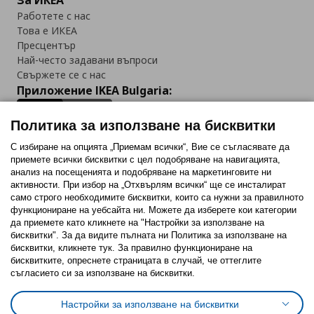
За ИКЕА
Работете с нас
Това е ИКЕА
Пресцентър
Най-често задавани въпроси
Свържете се с нас
Приложение IKEA Bulgaria:
Политика за използване на бисквитки
С избиране на опцията „Приемам всички“, Вие се съгласявате да
приемете всички бисквитки с цел подобряване на навигацията,
Последвайте ни:
анализ на посещенията и подобряване на маркетинговите ни
активности. При избор на „Отхвърлям всички“ ще се инсталират
Facebook
Twitter
Youtube
Pinterest
Instagram
само строго необходимитe бисквитки, които са нужни за правилното
функциониране на уебсайта ни. Можете да изберете кои категории
да приемете като кликнете на "Настройки за използване на
бисквитки". За да видите пълната ни Политика за използване на
бисквитки, кликнете тук. За правилно функциониране на
бисквитките, опреснете страницата в случай, че оттеглите
съгласието си за използване на бисквитки.
Политика за използване на бисквитки (Cookies)
Избор на настройки за използване на бисквитки
Настройки за използване на бисквитки
Условия за ползване на ikea.bg
Обща политика за личните данни