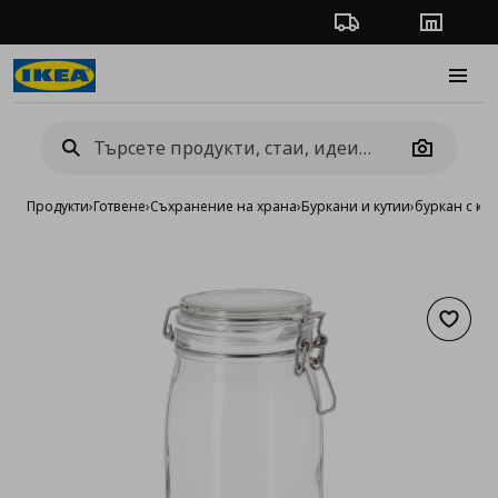
Проследяване на п
Магази
Burge
Camera
Продукти
›
Готвене
›
Съхранение на храна
›
Буркани и кутии
›
буркан с ка
Добав