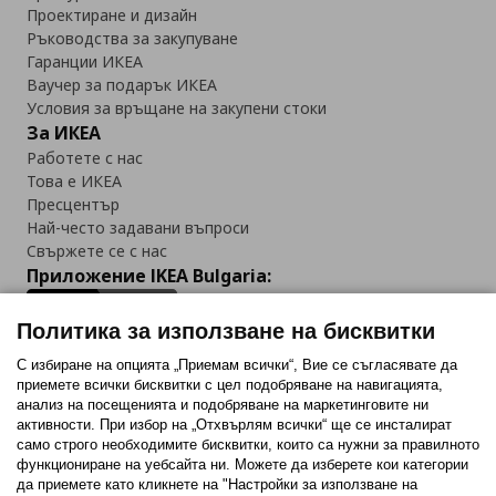
Проектиране и дизайн
Ръководства за закупуване
Гаранции ИКЕА
Ваучер за подарък ИКЕА
Условия за връщане на закупени стоки
За ИКЕА
Работете с нас
Това е ИКЕА
Пресцентър
Най-често задавани въпроси
Свържете се с нас
Приложение IKEA Bulgaria:
Политика за използване на бисквитки
С избиране на опцията „Приемам всички“, Вие се съгласявате да
приемете всички бисквитки с цел подобряване на навигацията,
Последвайте ни:
анализ на посещенията и подобряване на маркетинговите ни
активности. При избор на „Отхвърлям всички“ ще се инсталират
Facebook
Twitter
Youtube
Pinterest
Instagram
само строго необходимитe бисквитки, които са нужни за правилното
функциониране на уебсайта ни. Можете да изберете кои категории
да приемете като кликнете на "Настройки за използване на