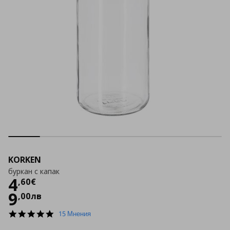
KORKEN
буркан с капак
Цена
4,60 €
4
,
60
€
9
,
00
лв
4.8
15 Мнения
star