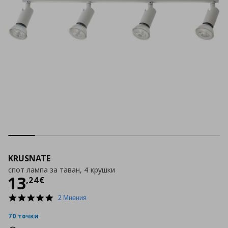
KRUSNATE
спот лампа за таван, 4 крушки
Цена
13,24 €
13
,
24
€
5.0
2 Мнения
star
rating
70 точки