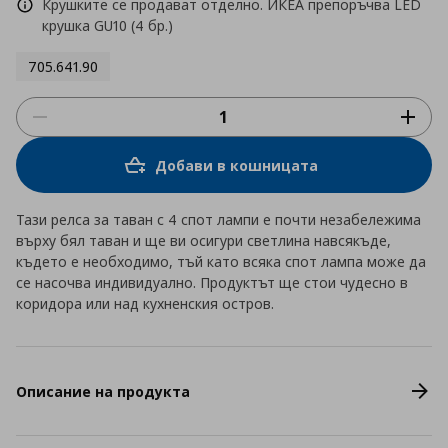
Крушките се продават отделно. ИКЕА препоръчва LED
крушка GU10 (4 бр.)
705.641.90
Добави в кошницата
Тази релса за таван с 4 спот лампи е почти незабележима
върху бял таван и ще ви осигури светлина навсякъде,
където е необходимо, тъй като всяка спот лампа може да
се насочва индивидуално. Продуктът ще стои чудесно в
коридора или над кухненския остров.
Описание на продукта