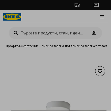
Проследяване на п
Магази
Burge
Camera
Продукти
›
Осветление
›
Лампи за таван
›
Спот лампи за таван
›
спот лампа
Добав