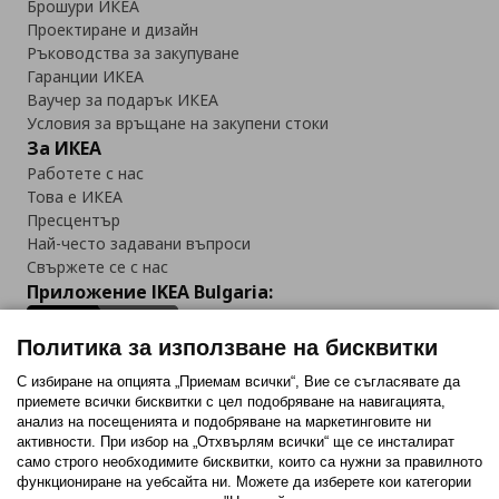
Брошури ИКЕА
Проектиране и дизайн
Ръководства за закупуване
Гаранции ИКЕА
Ваучер за подарък ИКЕА
Условия за връщане на закупени стоки
За ИКЕА
Работете с нас
Това е ИКЕА
Пресцентър
Най-често задавани въпроси
Свържете се с нас
Приложение IKEA Bulgaria:
Политика за използване на бисквитки
С избиране на опцията „Приемам всички“, Вие се съгласявате да
приемете всички бисквитки с цел подобряване на навигацията,
Последвайте ни:
анализ на посещенията и подобряване на маркетинговите ни
активности. При избор на „Отхвърлям всички“ ще се инсталират
Facebook
Twitter
Youtube
Pinterest
Instagram
само строго необходимитe бисквитки, които са нужни за правилното
функциониране на уебсайта ни. Можете да изберете кои категории