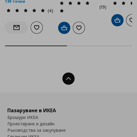
130 точки
(19)
(4)
Добави в
До
Добави към списъка с любими
Добави в кошницата
Добави към списъка с люб
Информирай ме за наличност
Нагоре
Пазаруване в ИКЕА
Брошури ИКЕА
Проектиране и дизайн
Ръководства за закупуване
Гаранции ИКЕА