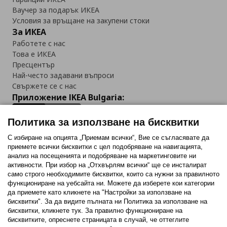
Ваучер за подарък ИКЕА
Условия за връщане на закупени стоки
За ИКЕА
Работете с нас
Това е ИКЕА
Пресцентър
Най-често задавани въпроси
Свържете се с нас
Приложение IKEA Bulgaria:
Политика за използване на бисквитки
С избиране на опцията „Приемам всички“, Вие се съгласявате да
приемете всички бисквитки с цел подобряване на навигацията,
Последвайте ни:
анализ на посещенията и подобряване на маркетинговите ни
активности. При избор на „Отхвърлям всички“ ще се инсталират
Facebook
Twitter
Youtube
Pinterest
Instagram
само строго необходимитe бисквитки, които са нужни за правилното
функциониране на уебсайта ни. Можете да изберете кои категории
да приемете като кликнете на "Настройки за използване на
бисквитки". За да видите пълната ни Политика за използване на
бисквитки, кликнете тук. За правилно функциониране на
бисквитките, опреснете страницата в случай, че оттеглите