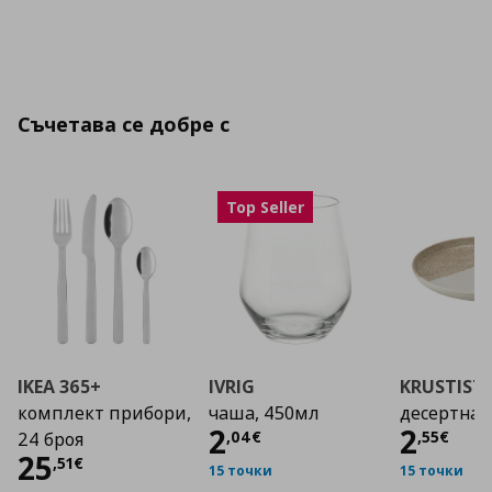
Съчетава се добре с
Top Seller
IKEA 365+
IVRIG
KRUSTIST
комплект прибори,
чаша, 450мл
десертна 
Цена
2,04 €
Цена
2
2
,
04
€
,
55
€
24 броя
Цена
25,51 €
25
,
51
€
15 точки
15 точки