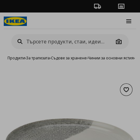
Проследяване на п
Магази
Burge
Camera
Продукти
›
За трапезата
›
Съдове за хранене
›
Чинии за основни ястия
›
чи
Добав