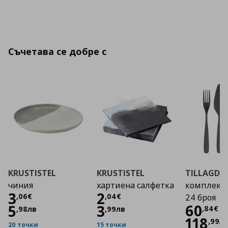
Съчетава се добре с
KRUSTISTEL
KRUSTISTEL
TILLAGD
чиния
хартиена салфетка
комплект 
Цена
3,06 €
Цена
2,04 €
3
2
,
06
€
,
04
€
24 броя
Цена
60
5
3
,
84
€
,
98
лв
,
99
лв
118
,
99
л
20 точки
15 точки