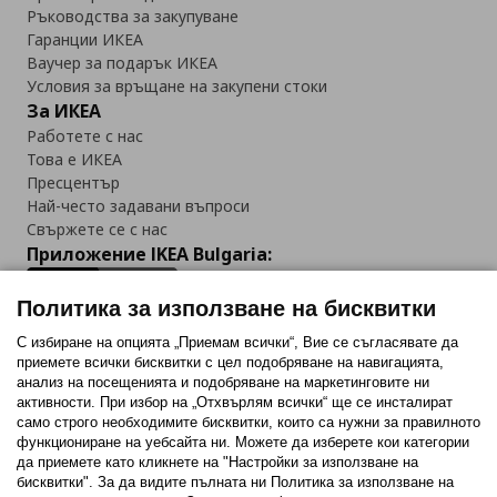
Ръководства за закупуване
Гаранции ИКЕА
Ваучер за подарък ИКЕА
Условия за връщане на закупени стоки
За ИКЕА
Работете с нас
Това е ИКЕА
Пресцентър
Най-често задавани въпроси
Свържете се с нас
Приложение IKEA Bulgaria:
Политика за използване на бисквитки
С избиране на опцията „Приемам всички“, Вие се съгласявате да
приемете всички бисквитки с цел подобряване на навигацията,
Последвайте ни:
анализ на посещенията и подобряване на маркетинговите ни
активности. При избор на „Отхвърлям всички“ ще се инсталират
Facebook
Twitter
Youtube
Pinterest
Instagram
само строго необходимитe бисквитки, които са нужни за правилното
функциониране на уебсайта ни. Можете да изберете кои категории
да приемете като кликнете на "Настройки за използване на
бисквитки". За да видите пълната ни Политика за използване на