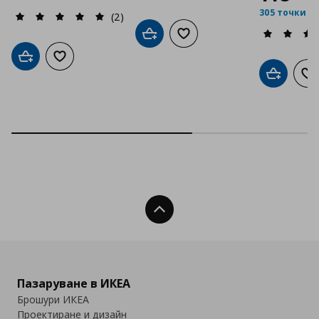
305 точки
(2)
Добави в кошницата
Добави към списъка с люб
Добави в кошницата
Добави към списъка с любими
Добави в
До
Нагоре
Пазаруване в ИКЕА
Брошури ИКЕА
Проектиране и дизайн