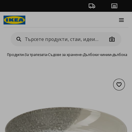
Проследяване на п
Магази
Burge
Camera
Продукти
›
За трапезата
›
Съдове за хранене
›
Дълбоки чинии
›
дълбока ч
Добав