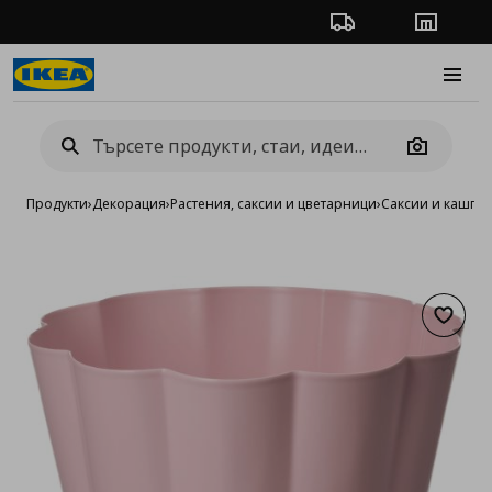
Проследяване на п
Магази
Burge
Camera
Продукти
›
Декорация
›
Растения, саксии и цветарници
›
Саксии и кашпи
›
Добав