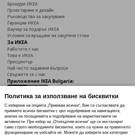
Брошури ИКЕА
Проектиране и дизайн
Ръководства за закупуване
Гаранции ИКЕА
Ваучер за подарък ИКЕА
Условия за връщане на закупени стоки
За ИКЕА
Работете с нас
Това е ИКЕА
Пресцентър
Най-често задавани въпроси
Свържете се с нас
Приложение IKEA Bulgaria:
Политика за използване на бисквитки
С избиране на опцията „Приемам всички“, Вие се съгласявате да
приемете всички бисквитки с цел подобряване на навигацията,
Последвайте ни:
анализ на посещенията и подобряване на маркетинговите ни
активности. При избор на „Отхвърлям всички“ ще се инсталират
Facebook
Twitter
Youtube
Pinterest
Instagram
само строго необходимитe бисквитки, които са нужни за правилното
функциониране на уебсайта ни. Можете да изберете кои категории