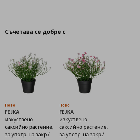
Съчетава се добре с
Ново
Ново
FEJKA
FEJKA
изкуствено
изкуствено
саксийно растение,
саксийно растение,
за употр. на закр./
за употр. на закр./