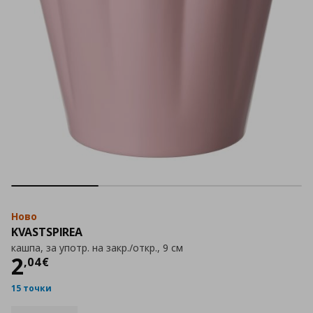
Ново
KVASTSPIREA
кашпа, за употр. на закр./откр., 9 см
Цена
2,04 €
2
,
04
€
15 точки