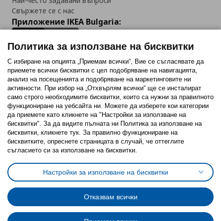
Най-често задавани въпроси
Свържете се с нас
Приложение IKEA Bulgaria:
Политика за използване на бисквитки
С избиране на опцията „Приемам всички“, Вие се съгласявате да
приемете всички бисквитки с цел подобряване на навигацията,
Последвайте ни:
анализ на посещенията и подобряване на маркетинговите ни
активности. При избор на „Отхвърлям всички“ ще се инсталират
Facebook
Twitter
Youtube
Pinterest
Instagram
само строго необходимитe бисквитки, които са нужни за правилното
функциониране на уебсайта ни. Можете да изберете кои категории
да приемете като кликнете на "Настройки за използване на
бисквитки". За да видите пълната ни Политика за използване на
бисквитки, кликнете тук. За правилно функциониране на
бисквитките, опреснете страницата в случай, че оттеглите
съгласието си за използване на бисквитки.
Политика за използване на бисквитки (Cookies)
Избор на настройки за използване на бисквитки
Настройки за използване на бисквитки
Условия за ползване на ikea.bg
Обща политика за личните данни
Политика за защита на личните данни на ikea.bg
Общи условия на програма IKEA Family
Отказвам всички
Политика за защита на лични данни на програма IKEA Family