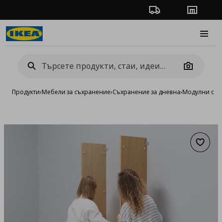
Проследяване на п
Магази
Burge
Camera
Продукти
›
Мебели за съхранение
›
Съхранение за дневна
›
Модулни сист
Добав