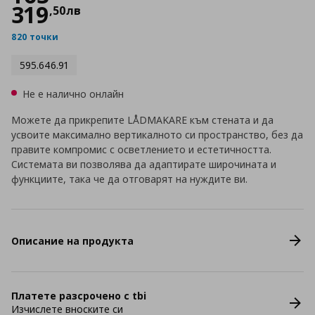
319
,
50
лв
820 точки
595.646.91
Не е налично онлайн
Можете да прикрепите LÅDMAKARE към стената и да
усвоите максимално вертикалното си пространство, без да
правите компромис с осветлението и естетичността.
Системата ви позволява да адаптирате широчината и
функциите, така че да отговарят на нуждите ви.
Описание на продукта
Платете разсрочено с tbi
Изчислете вноските си