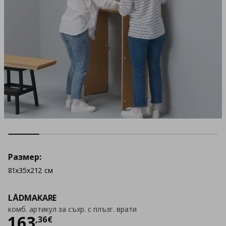
Размер:
81x35x212 см
LÅDMAKARE
комб. артикул за съхр. с плъзг. врати
Цена
163,36 €
163
,
36
€