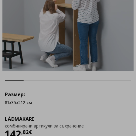
Размер:
81x35x212 см
LÅDMAKARE
комбинирани артикули за съхранение
Цена
142,82 €
142
,
82
€