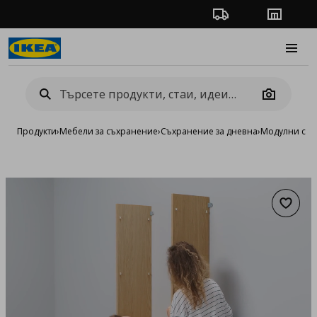
Проследяване на п
Магази
Burge
Camera
Продукти
›
Мебели за съхранение
›
Съхранение за дневна
›
Модулни сист
Добав