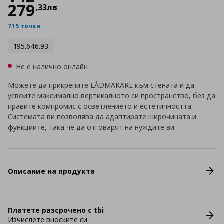
279
,
33
лв
715 точки
195.646.93
Не е налично онлайн
Можете да прикрепите LÅDMAKARE към стената и да
усвоите максимално вертикалното си пространство, без да
правите компромис с осветлението и естетичността.
Системата ви позволява да адаптирате широчината и
функциите, така че да отговарят на нуждите ви.
Описание на продукта
Платете разсрочено с tbi
Изчислете вноските си