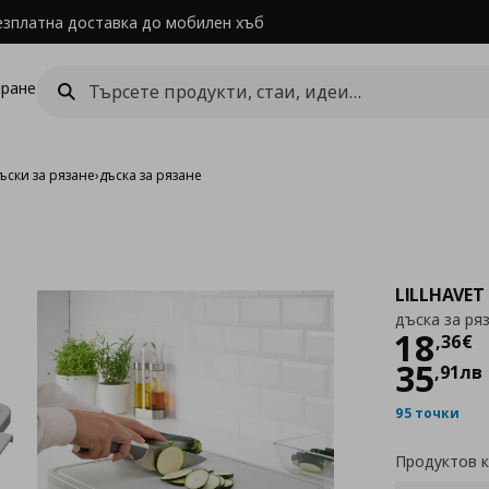
езплатна доставка до мобилен хъб
ране
ъски за рязане
›
дъска за рязане
LILLHAVET
дъска за ря
Цен
18
,
36
€
35
,
91
лв
95 точки
Продуктов 