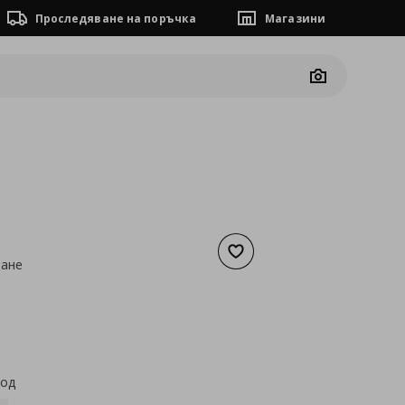
Проследяване на поръчка
Магазини
Camera
Добави към списъка с люб
зане
а
18,36 €
код