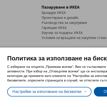
Пазаруване в ИКЕА
Брошури ИКЕА
Проектиране и дизайн
Ръководства за закупуване
Гаранции ИКЕА
Ваучер за подарък ИКЕА
Условия за връщане на закупени стоки
Политика за използване на бис
С избиране на опцията „Приемам всички“, Вие се съгласявате
Политика за използване на бискви
активности. При избор на „Отхвърлям всички“ ще се инсталир
Обща политика за личните данни
категории да приемете като кликнете на "Настройки за използв
Политика за защита на лични данн
бисквитките, опреснете страницата в случай, че оттеглите съгл
Настройки за използване на бисквитки
О
© Inter-IKEA Systems B.V. 1999 - 2025