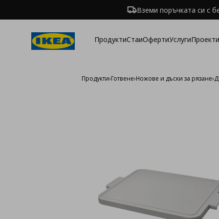
Вземи поръчката си с б
Продукти
Стаи
Оферти
Услуги
Проекти
Продукти
›
Готвене
›
Ножове и дъски за рязане
›
Д