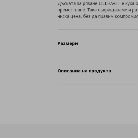
Дъската за рязане LILLHAVET е куха о
преместване. Така съкращаваме и ра
ниска цена, без да правим компромис
Размери
Описание на продукта