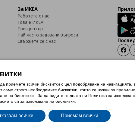
За ИКЕА
Прилож
Работете с нас
Това е ИКЕА
Пресцентър
Най-често задавани въпроси
Послед
Свържете се с нас
Faceb
квитки
 да приемете всички бисквитки с цел подобряване на навигацията,
тки (Cookies)
Избор на настройки за използване на бисквитки
Условия за п
ат само строго необходимитe бисквитки, които са нужни за правилн
Политика за защита на личните данни на ikea.bg
Общи условия на програма
ане на бисквитки". За да видите пълната ни Политика за използван
и на програма IKEA Family
асието си за използване на бисквитки.
тказвам всички
Приемам всички