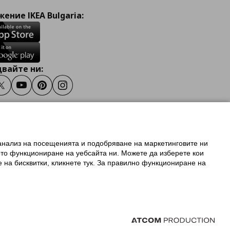
ение IKEA Bulgaria:
вайте ни:
ook
Twitter
Youtube
Pinterest
Instagram
 анализ на посещенията и подобряване на маркетинговите ни
олзване на ikea.bg
ото функциониране на уебсайта ни. Можете да изберете кои
 IKEA Family
е на бисквитки, кликнете тук. За правилно функциониране на