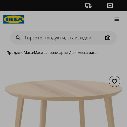
Проследяване на п
Магази
Burge
Camera
Продукти
›
Маси
›
Маси за трапезария
›
До 4 места
›
маса
Добав