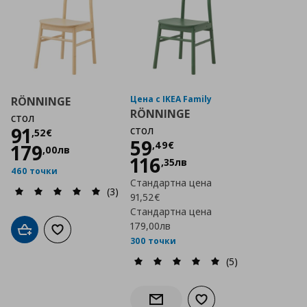
Цена с IKEA Family
RÖNNINGE
RÖNNINGE
стол
Цена
91,52 €
91
стол
,
52
€
Цена
59,49 €
59
,
49
€
179
,
00
лв
116
,
35
лв
460 точки
Стандартна цена
(3)
91,52€
Стандартна цена
179,00лв
Добави в кошницата
Добави към списъка с любими
300 точки
(5)
Добави към списъка с
Информирай ме за наличност