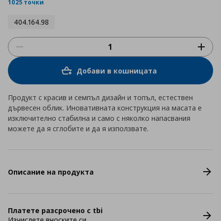
rating
1025 точки
404.164.98
Добави в кошницата
Продукт с красив и семпъл дизайн и топъл, естествен
дървесен облик. Иновативната конструкция на масата е
изключително стабилна и само с няколко напасвания
можете да я сглобите и да я използвате.
Описание на продукта
Платете разсрочено с tbi
Изчислете вноските си