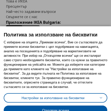
Това е ИКЕА
Пресцентър
Най-често задавани въпроси
Свържете се с нас
Приложение IKEA Bulgaria:
Политика за използване на бисквитки
С избиране на опцията „Приемам всички“, Вие се съгласявате да
приемете всички бисквитки с цел подобряване на навигацията,
Последвайте ни:
анализ на посещенията и подобряване на маркетинговите ни
активности. При избор на „Отхвърлям всички“ ще се инсталират
Facebook
Twitter
Youtube
Pinterest
Instagram
само строго необходимитe бисквитки, които са нужни за правилното
функциониране на уебсайта ни. Можете да изберете кои категории
да приемете като кликнете на "Настройки за използване на
бисквитки". За да видите пълната ни Политика за използване на
бисквитки, кликнете тук. За правилно функциониране на
бисквитките, опреснете страницата в случай, че оттеглите
съгласието си за използване на бисквитки.
Политика за използване на бисквитки (Cookies)
Избор на настройки за използване на бисквитки
Настройки за използване на бисквитки
Условия за ползване на ikea.bg
Обща политика за личните данни
Политика за защита на личните данни на ikea.bg
Общи условия на програма IKEA Family
Отказвам всички