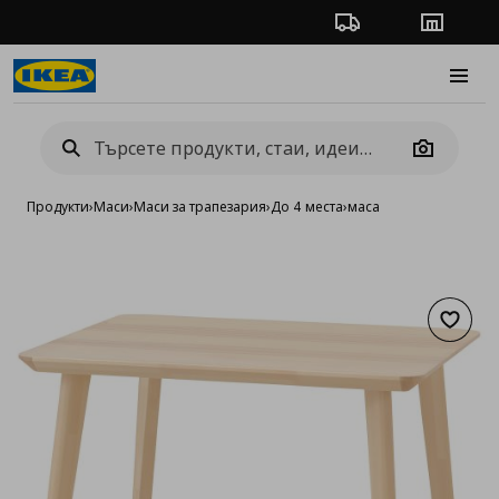
Проследяване на п
Магази
Burge
Camera
Продукти
›
Маси
›
Маси за трапезария
›
До 4 места
›
маса
Добав