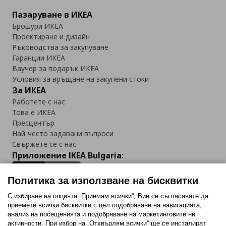
Пазаруване в ИКЕА
Брошури ИКЕА
Проектиране и дизайн
Ръководства за закупуване
Гаранции ИКЕА
Ваучер за подарък ИКЕА
Условия за връщане на закупени стоки
За ИКЕА
Работете с нас
Това е ИКЕА
Пресцентър
Най-често задавани въпроси
Свържете се с нас
Приложение IKEA Bulgaria:
Политика за използване на бисквитки
С избиране на опцията „Приемам всички“, Вие се съгласявате да
приемете всички бисквитки с цел подобряване на навигацията,
Последвайте ни:
анализ на посещенията и подобряване на маркетинговите ни
активности. При избор на „Отхвърлям всички“ ще се инсталират