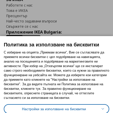
Работете с нас
Това е ИКЕА
Пресцентър
Най-често задавани въпроси
Свържете се с нас
Приложение IKEA Bulgaria:
Политика за използване на бисквитки
С избиране на опцията „Приемам всички“, Вие се съгласявате да
приемете всички бисквитки с цел подобряване на навигацията,
Последвайте ни:
анализ на посещенията и подобряване на маркетинговите ни
активности. При избор на „Отхвърлям всички“ ще се инсталират
Facebook
Twitter
Youtube
Pinterest
Instagram
само строго необходимитe бисквитки, които са нужни за правилното
функциониране на уебсайта ни. Можете да изберете кои категории
да приемете като кликнете на "Настройки за използване на
бисквитки". За да видите пълната ни Политика за използване на
бисквитки, кликнете тук. За правилно функциониране на
бисквитките, опреснете страницата в случай, че оттеглите
съгласието си за използване на бисквитки.
Политика за използване на бисквитки (Cookies)
Избор на настройки за използване на бисквитки
Настройки за използване на бисквитки
Условия за ползване на ikea.bg
Обща политика за личните данни