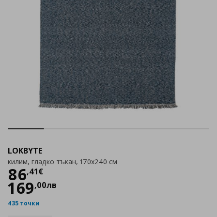
LOKBYTE
килим, гладко тъкан, 170x240 см
Цена
86,41 €
86
,
41
€
169
,
00
лв
435 точки