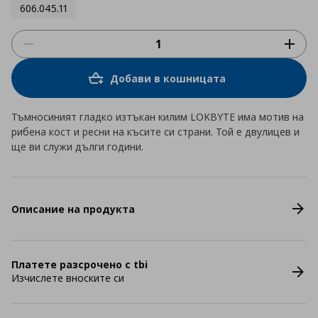
606.045.11
Добави в кошницата
Тъмносиният гладко изтъкан килим LOKBYTE има мотив на
рибена кост и ресни на късите си страни. Той е двулицев и
ще ви служи дълги години.
Описание на продукта
Платете разсрочено с tbi
Изчислете вноските си