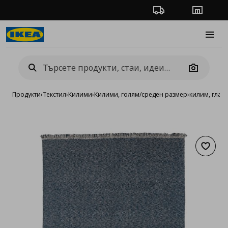
Проследяване на п
Магази
Burge
Camera
Продукти
›
Текстил
›
Килими
›
Килими, голям/среден размер
›
килим, глад
Добав