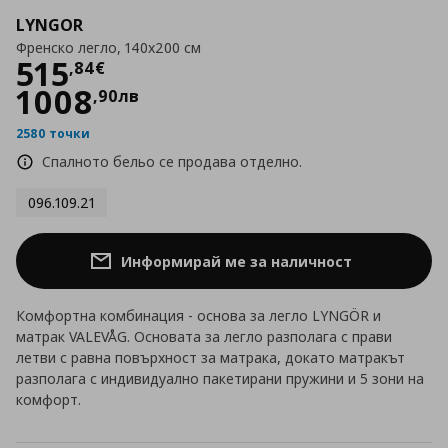
LYNGOR
Френско легло, 140x200 см
Цена
515,84 €
515
,
84
€
1008
,
90
лв
2580 точки
Спалното бельо се продава отделно.
096.109.21
Информирай ме за наличност
Комфортна комбинация - основа за легло LYNGÖR и
матрак VALEVÅG. Основата за легло разполага с прави
летви с равна повърхност за матрака, докато матракът
разполага с индивидуално пакетирани пружини и 5 зони на
комфорт.