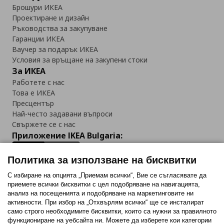
Брошури ИКЕА
Проектиране и дизайн
Ръководства за закупуване
Гаранции ИКЕА
Ваучер за подарък ИКЕА
Условия за връщане на закупени стоки
За ИКЕА
Работете с нас
Това е ИКЕА
Пресцентър
Най-често задавани въпроси
Свържете се с нас
Приложение IKEA Bulgaria:
Политика за използване на бисквитки
С избиране на опцията „Приемам всички“, Вие се съгласявате да
приемете всички бисквитки с цел подобряване на навигацията,
Последвайте ни:
анализ на посещенията и подобряване на маркетинговите ни
активности. При избор на „Отхвърлям всички“ ще се инсталират
Facebook
Twitter
Youtube
Pinterest
Instagram
само строго необходимитe бисквитки, които са нужни за правилното
функциониране на уебсайта ни. Можете да изберете кои категории