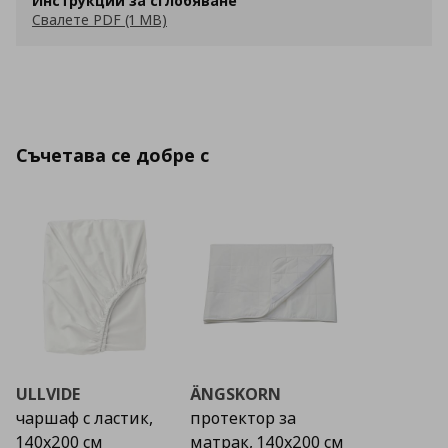
Инструкции за сглобяване
Свалете PDF (1 MB)
Съчетава се добре с
ULLVIDE
ÄNGSKORN
чаршаф с ластик,
протектор за
140x200 см
матрак, 140x200 см