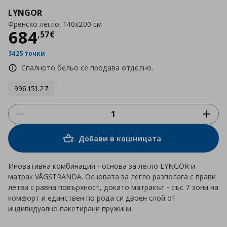
LYNGOR
Френско легло, 140x200 см
Цена
684,57 €
684
,
57
€
3425 точки
Спалното бельо се продава отделно.
996.151.27
Добави в кошницата
Иновативна комбинация - основа за легло LYNGÖR и
матрак VÅGSTRANDA. Основата за легло разполага с прави
летви с равна повърхност, докато матракът - със 7 зони на
комфорт и единствен по рода си двоен слой от
индивидуално пакетирани пружини.