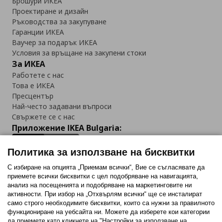
Брошури ИКЕА
Проектиране и дизайн
Ръководства за закупуване
Гаранции ИКЕА
Ваучер за подарък ИКЕА
Условия за връщане на закупени стоки
За ИКЕА
Работете с нас
Това е ИКЕА
Пресцентър
Най-често задавани въпроси
Свържете се с нас
Приложение IKEA Bulgaria:
Политика за използване на бисквитки
С избиране на опцията „Приемам всички“, Вие се съгласявате да
приемете всички бисквитки с цел подобряване на навигацията,
Последвайте ни:
анализ на посещенията и подобряване на маркетинговите ни
активности. При избор на „Отхвърлям всички“ ще се инсталират
Facebook
Twitter
Youtube
Pinterest
Instagram
само строго необходимитe бисквитки, които са нужни за правилното
функциониране на уебсайта ни. Можете да изберете кои категории
да приемете като кликнете на "Настройки за използване на