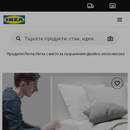
Проследяване на п
Магази
Burge
Camera
Продукти
›
Легла
›
Легла с място за съхранение
›
Двойно легло
›
високо ле
Добав