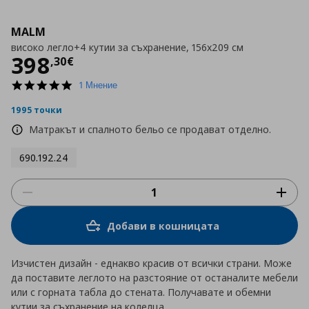
MALM
високо легло+4 кутии за съхранение, 156x209 см
Цена
398,30 €
398
,
30
€
5.0
1 Мнение
star
rating
1995 точки
Матракът и спалното бельо се продават отделно.
690.192.24
Добави в кошницата
Изчистен дизайн - еднакво красив от всички страни. Може
да поставите леглото на разстояние от останалите мебели
или с горната табла до стената. Получавате и обемни
кутии за съхранение на колелца.