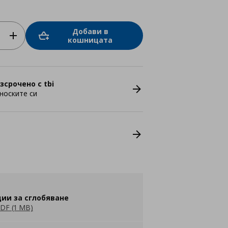
Добави в
кошницата
зсрочено с tbi
носките си
ии за сглобяване
DF (1 MB)