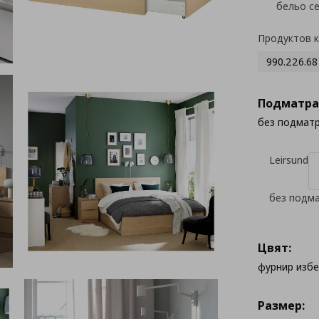
бельо с
Продуктов 
990.226.68
Подматра
без подмат
Leirsund
без подм
Цвят:
фурнир изб
Размер: