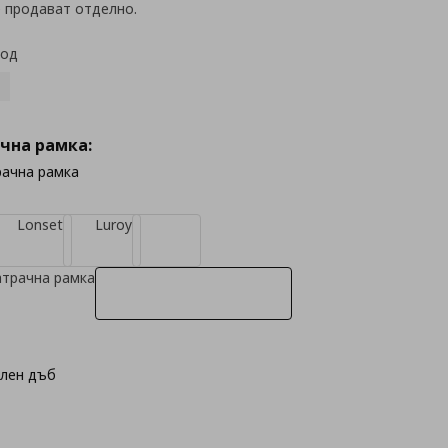
е продават отделно.
код
чна рамка:
рачна рамка
Lonset
Luroy
атрачна рамка
елен дъб