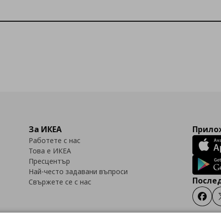
За ИКЕА
Прилож
Работете с нас
Това е ИКЕА
Пресцентър
Най-често задавани въпроси
Послед
Свържете се с нас
Faceb