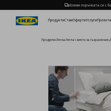
Вземи поръчката си с б
Продукти
Стаи
Оферти
Услуги
Проекти
Продукти
›
Легла
›
Легла с място за съхранение
›