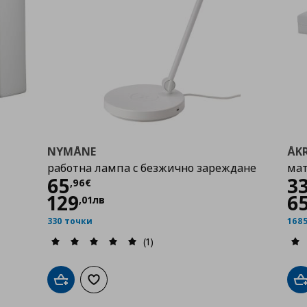
NYMÅNE
ÅK
работна лампа с безжично зареждане
мат
Цена
65,96 €
Ц
65
3
,
96
€
129
6
,
01
лв
330 точки
168
(1)
бими
Добави в кошницата
Добави към списъка с любими
Д