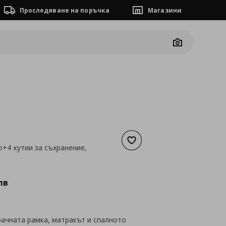
Проследяване на поръчка
Магазини
Camera
Добави към списъка с люб
о+4 кутии за съхранение,
а
311,38 €
лв
ачната рамка, матракът и спалното