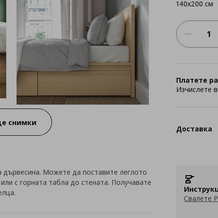
140x200 см
Платете ра
Изчислете в
е снимки
Доставка
а дървесина. Можете да поставите леглото
или с горната табла до стената. Получавате
Инструкц
елца.
Свалете P