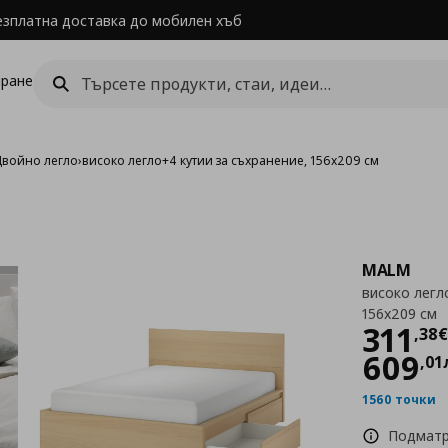
езплатна доставка до мобилен хъб
ране
Двойно легло
›
високо легло+4 кутии за съхранение, 156x209 см
MALM
високо легл
156x209 см
Цен
311
,
38
€
609
,
01
1560 точки
Подматр