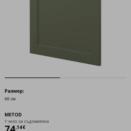
Размер:
60 см
METOD
1 чело за съдомиялна
Цена
74,14 €
74
,
14
€