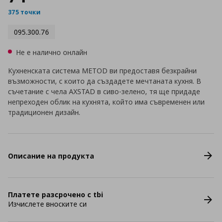
375 точки
095.300.76
Не е налично онлайн
Кухненската система METOD ви предоставя безкрайни
възможности, с които да създадете мечтаната кухня. В
съчетание с чела AXSTAD в сиво-зелено, тя ще придаде
непреходен облик на кухнята, който има съвременен или
традиционен дизайн.
Описание на продукта
Платете разсрочено с tbi
Изчислете вноските си