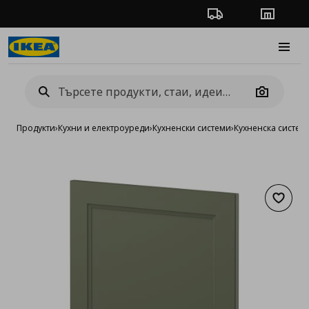
Проследяване на п
Магази
Burge
Camera
Продукти
›
Кухни и електроуреди
›
Кухненски системи
›
Кухненска систе
Добав