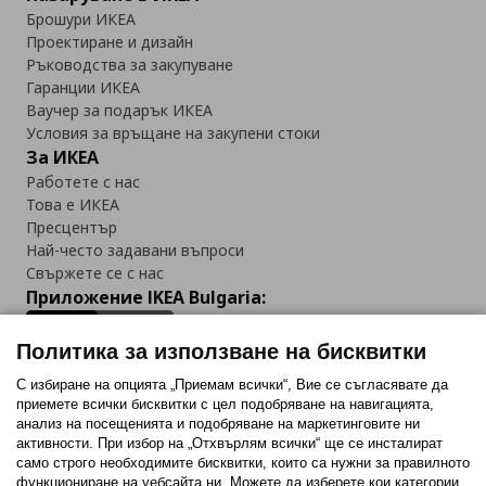
Брошури ИКЕА
Проектиране и дизайн
Ръководства за закупуване
Гаранции ИКЕА
Ваучер за подарък ИКЕА
Условия за връщане на закупени стоки
За ИКЕА
Работете с нас
Това е ИКЕА
Пресцентър
Най-често задавани въпроси
Свържете се с нас
Приложение IKEA Bulgaria:
Политика за използване на бисквитки
С избиране на опцията „Приемам всички“, Вие се съгласявате да
приемете всички бисквитки с цел подобряване на навигацията,
Последвайте ни:
анализ на посещенията и подобряване на маркетинговите ни
активности. При избор на „Отхвърлям всички“ ще се инсталират
Facebook
Twitter
Youtube
Pinterest
Instagram
само строго необходимитe бисквитки, които са нужни за правилното
функциониране на уебсайта ни. Можете да изберете кои категории