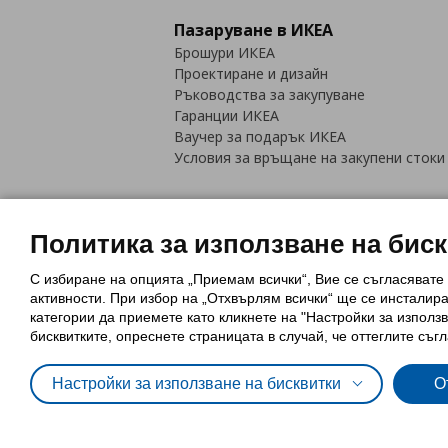
Пазаруване в ИКЕА
Брошури ИКЕА
Проектиране и дизайн
Ръководства за закупуване
Гаранции ИКЕА
Ваучер за подарък ИКЕА
Условия за връщане на закупени стоки
Политика за използване на бис
С избиране на опцията „Приемам всички“, Вие се съгласявате
Политика за използване на бискви
активности. При избор на „Отхвърлям всички“ ще се инсталир
Обща политика за личните данни
категории да приемете като кликнете на "Настройки за използв
Политика за защита на лични данн
бисквитките, опреснете страницата в случай, че оттеглите съгл
Настройки за използване на бисквитки
О
© Inter-IKEA Systems B.V. 1999 - 2025