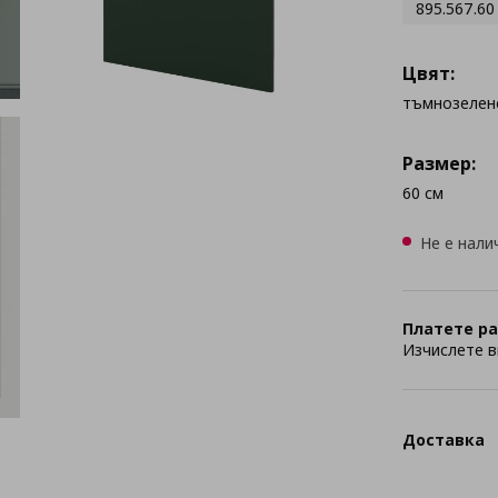
895.567.60
Цвят:
тъмнозелен
Размер:
60 см
Не е нали
Платете ра
Изчислете в
Доставка