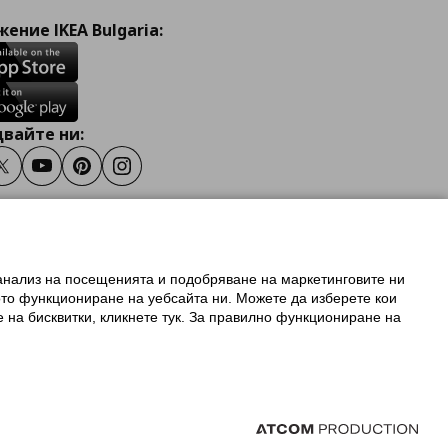
ение IKEA Bulgaria:
вайте ни:
ook
Twitter
Youtube
Pinterest
Instagram
 анализ на посещенията и подобряване на маркетинговите ни
олзване на ikea.bg
ото функциониране на уебсайта ни. Можете да изберете кои
 IKEA Family
е на бисквитки, кликнете тук. За правилно функциониране на