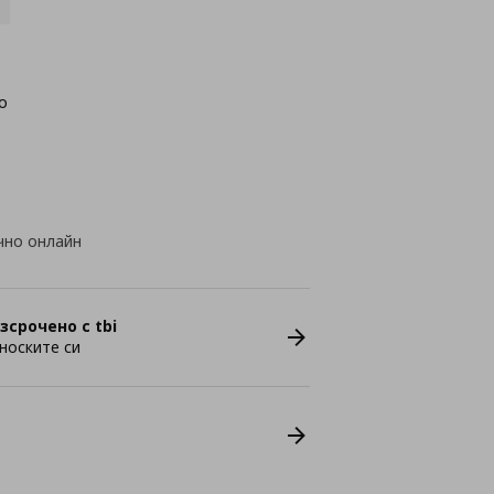
о
чно онлайн
зсрочено с tbi
носките си