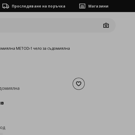
Проследяване на поръчка
Магазини
Camera
домиялна METOD
›
1 чело за съдомиялна
Добави към списъка с люб
ъдомиялна
а
64,42 €
лв
код