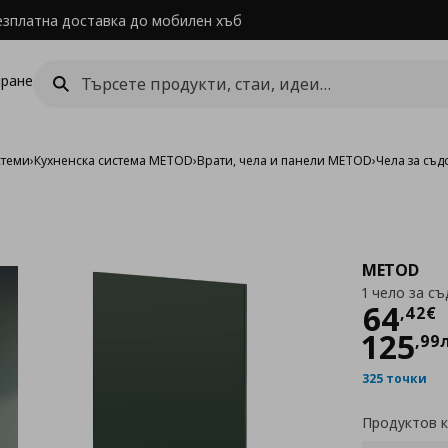
езплатна доставка до мобилен хъб
ране
стеми
›
Кухненска система METOD
›
Врати, чела и панели METOD
›
Чела за съ
METOD
1 чело за с
Цен
64
,
42
€
125
,
99
325 точки
Продуктов 