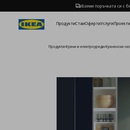
Вземи поръчката си с б
Продукти
Стаи
Оферти
Услуги
Проекти
Продукти
›
Кухни и електроуреди
›
Кухненски си