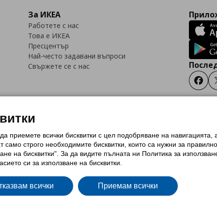
За ИКЕА
Прилож
Работете с нас
Това е ИКЕА
Пресцентър
Най-често задавани въпроси
Послед
Свържете се с нас
Faceb
квитки
 да приемете всички бисквитки с цел подобряване на навигацията,
тки (Cookies)
Избор на настройки за използване на бисквитки
Условия за п
ат само строго необходимитe бисквитки, които са нужни за правилн
Политика за защита на личните данни на ikea.bg
Общи условия на програма
ане на бисквитки". За да видите пълната ни Политика за използван
и на програма IKEA Family
асието си за използване на бисквитки.
тказвам всички
Приемам всички