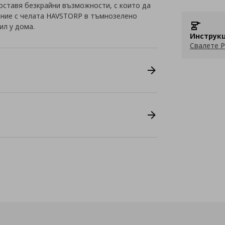
оставя безкрайни възможности, с които да
ание с челата HAVSTORP в тъмнозелено
ил у дома.
Инструкц
Свалете P