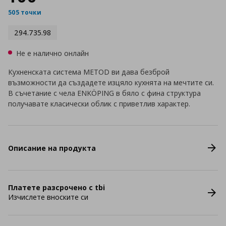
505 точки
294.735.98
Не е налично онлайн
Кухненската система METOD ви дава безброй
възможности да създадете изцяло кухнята на мечтите си.
В съчетание с чела ENKÖPING в бяло с фина структура
получавате класически облик с приветлив характер.
Описание на продукта
Платете разсрочено с tbi
Изчислете вноските си