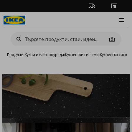
Проследяване на п
Магази
Burge
Camera
Продукти
›
Кухни и електроуреди
›
Кухненски системи
›
Кухненска систе
Добав