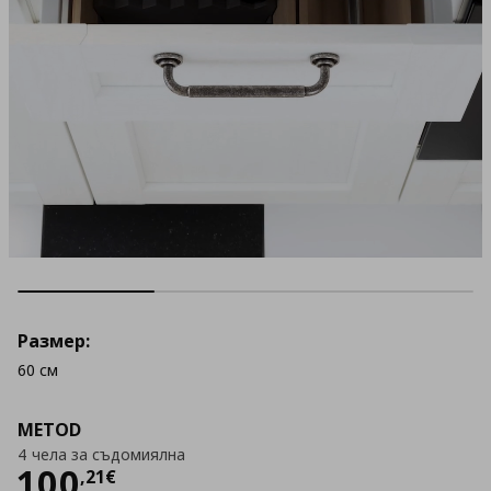
Размер:
60 см
METOD
4 чела за съдомиялна
Цена
100,21 €
100
,
21
€