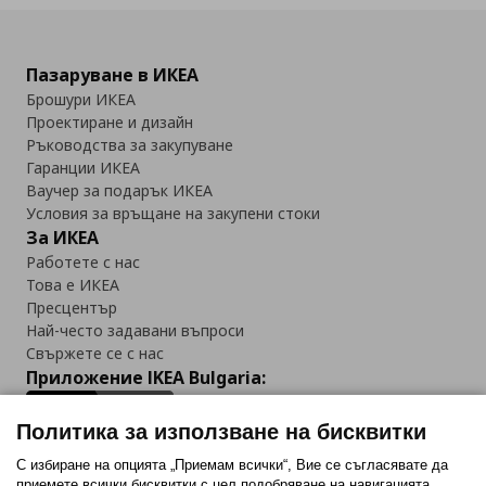
Пазаруване в ИКЕА
Брошури ИКЕА
Проектиране и дизайн
Ръководства за закупуване
Гаранции ИКЕА
Ваучер за подарък ИКЕА
Условия за връщане на закупени стоки
За ИКЕА
Работете с нас
Това е ИКЕА
Пресцентър
Най-често задавани въпроси
Свържете се с нас
Приложение IKEA Bulgaria:
Политика за използване на бисквитки
С избиране на опцията „Приемам всички“, Вие се съгласявате да
приемете всички бисквитки с цел подобряване на навигацията,