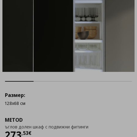
Размер:
128x68 см
METOD
ъглов долен шкаф с подвижни фитинги
Цена
273,53 €
273
,
53
€