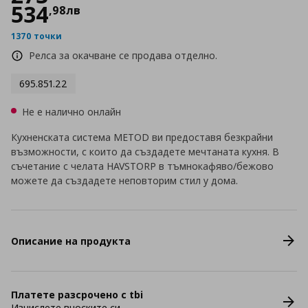
534
,
98
лв
1370 точки
Релса за окачване се продава отделно.
695.851.22
Не е налично онлайн
Кухненската система METOD ви предоставя безкрайни
възможности, с които да създадете мечтаната кухня. В
съчетание с челата HAVSTORP в тъмнокафяво/бежово
можете да създадете неповторим стил у дома.
Описание на продукта
Платете разсрочено с tbi
Изчислете вноските си