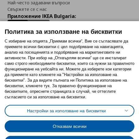
Най-често задавани въпроси
Свържете се с нас
Приложение IKEA Bulgaria:
Политика за използване на бисквитки
С избиране на опцията „Приемам всички“, Вие се съгласявате да
приемете всички бисквитки с цел подобряване на навигацията,
Последвайте ни:
анализ на посещенията и подобряване на маркетинговите ни
активности. При избор на „Отхвърлям всички“ ще се инсталират
Facebook
Twitter
Youtube
Pinterest
Instagram
само строго необходимитe бисквитки, които са нужни за правилното
функциониране на уебсайта ни. Можете да изберете кои категории
да приемете като кликнете на "Настройки за използване на
бисквитки". За да видите пълната ни Политика за използване на
бисквитки, кликнете тук. За правилно функциониране на
бисквитките, опреснете страницата в случай, че оттеглите
съгласието си за използване на бисквитки.
Политика за използване на бисквитки (Cookies)
Избор на настройки за използване на бисквитки
Настройки за използване на бисквитки
Условия за ползване на ikea.bg
Обща политика за личните данни
Политика за защита на личните данни на ikea.bg
Общи условия на програма IKEA Family
Отказвам всички
Политика за защита на лични данни на програма IKEA Family