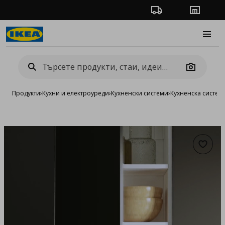
Проследяване на п
Магази
Burge
Camera
Продукти
›
Кухни и електроуреди
›
Кухненски системи
›
Кухненска систе
Добав