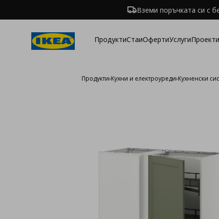
Вземи поръчката си с б
Продукти
Стаи
Оферти
Услуги
Проекти
Продукти
›
Кухни и електроуреди
›
Кухненски си