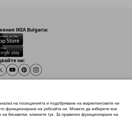
ение IKEA Bulgaria:
вайте ни:
ook
Twitter
Youtube
Pinterest
Instagram
 анализ на посещенията и подобряване на маркетинговите ни
олзване на ikea.bg
ото функциониране на уебсайта ни. Можете да изберете кои
 IKEA Family
е на бисквитки, кликнете тук. За правилно функциониране на