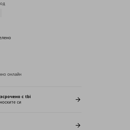
код
елено
чно онлайн
зсрочено с tbi
носките си