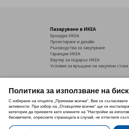
Пазаруване в ИКЕА
Брошури ИКЕА
Проектиране и дизайн
Ръководства за закупуване
Гаранции ИКЕА
Ваучер за подарък ИКЕА
Условия за връщане на закупени стоки
Политика за използване на бис
С избиране на опцията „Приемам всички“, Вие се съгласявате
Политика за използване на бискви
активности. При избор на „Отхвърлям всички“ ще се инсталир
Обща политика за личните данни
категории да приемете като кликнете на "Настройки за използв
Политика за защита на лични данн
бисквитките, опреснете страницата в случай, че оттеглите съгл