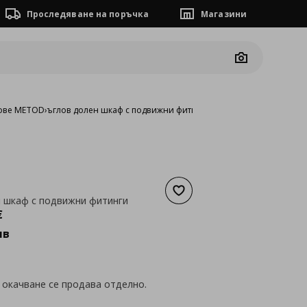
Проследяване на поръчка
Магазини
Camera
ове METOD
›
ъглов долен шкаф с подвижни фитинги
Добави към списъка с люб
 шкаф с подвижни фитинги
а
283,25 €
€
лв
 окачване се продава отделно.