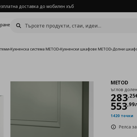
езплатна доставка до мобилен хъб
ране
стеми
›
Кухненска система METOD
›
Кухненски шкафове METOD
›
Долни шкаф
METOD
ъглов долен
Цен
283
,
25
553
,
99
1420 точки
Релса за