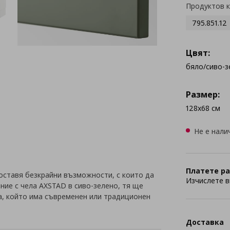
Продуктов 
795.851.12
Цвят:
бяло/сиво-з
Размер:
128x68 см
Не е нали
Платете ра
оставя безкрайни възможности, с които да
Изчислете в
ние с чела AXSTAD в сиво-зелено, тя ще
а, който има съвременен или традиционен
Доставка