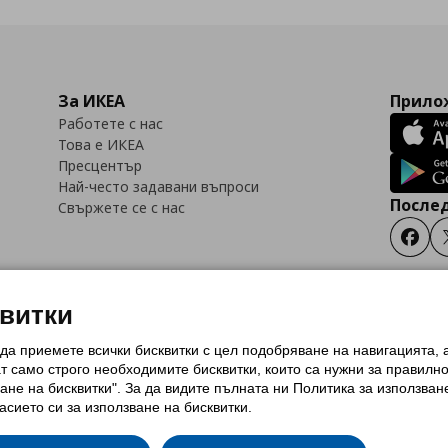
За ИКЕА
Прилож
Работете с нас
Това е ИКЕА
Пресцентър
Най-често задавани въпроси
Послед
Свържете се с нас
Faceb
квитки
 да приемете всички бисквитки с цел подобряване на навигацията,
тки (Cookies)
Избор на настройки за използване на бисквитки
Условия за п
ат само строго необходимитe бисквитки, които са нужни за правилн
Политика за защита на личните данни на ikea.bg
Общи условия на програма
ане на бисквитки". За да видите пълната ни Политика за използван
и на програма IKEA Family
асието си за използване на бисквитки.