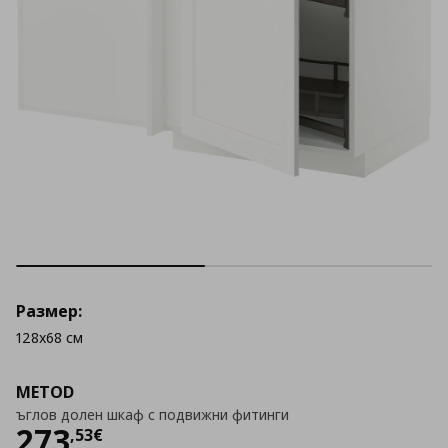
Размер:
128x68 см
METOD
ъглов долен шкаф с подвижни фитинги
Цена
273,53 €
273
,
53
€