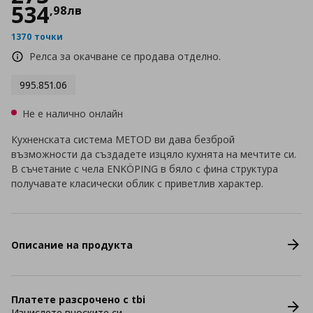
534
,
98
лв
1370 точки
Релса за окачване се продава отделно.
995.851.06
Не е налично онлайн
Кухненската система METOD ви дава безброй
възможности да създадете изцяло кухнята на мечтите си.
В съчетание с чела ENKÖPING в бяло с фина структура
получавате класически облик с приветлив характер.
Описание на продукта
Платете разсрочено с tbi
Изчислете вноските си