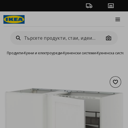
Проследяване на п
Магази
Burge
Camera
Продукти
›
Кухни и електроуреди
›
Кухненски системи
›
Кухненска систе
Добав