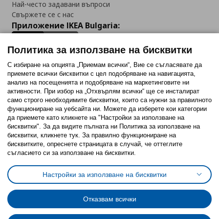
Най-често задавани въпроси
Свържете се с нас
Приложение IKEA Bulgaria:
Политика за използване на бисквитки
С избиране на опцията „Приемам всички“, Вие се съгласявате да
приемете всички бисквитки с цел подобряване на навигацията,
Последвайте ни:
анализ на посещенията и подобряване на маркетинговите ни
активности. При избор на „Отхвърлям всички“ ще се инсталират
Facebook
Twitter
Youtube
Pinterest
Instagram
само строго необходимитe бисквитки, които са нужни за правилното
функциониране на уебсайта ни. Можете да изберете кои категории
да приемете като кликнете на "Настройки за използване на
бисквитки". За да видите пълната ни Политика за използване на
бисквитки, кликнете тук. За правилно функциониране на
бисквитките, опреснете страницата в случай, че оттеглите
съгласието си за използване на бисквитки.
Политика за използване на бисквитки (Cookies)
Избор на настройки за използване на бисквитки
Настройки за използване на бисквитки
Условия за ползване на ikea.bg
Обща политика за личните данни
Политика за защита на личните данни на ikea.bg
Общи условия на програма IKEA Family
Отказвам всички
Политика за защита на лични данни на програма IKEA Family