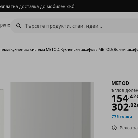
езплатна доставка до мобилен хъб
ране
стеми
›
Кухненска система METOD
›
Кухненски шкафове METOD
›
Долни шкаф
METOD
ъглов долен
Цен
154
,
42
302
,
02
775 точки
Релса за