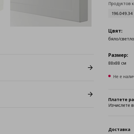
Продуктов 
196.049.34
Цвят:
бяло/светл
Размер:
88x88 см
Не е нали
Платете ра
Изчислете в
Доставка