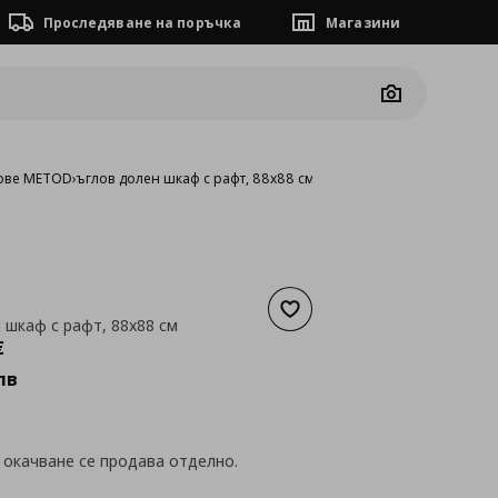
Проследяване на поръчка
Магазини
Camera
ове METOD
›
ъглов долен шкаф с рафт, 88x88 см
Добави към списъка с люб
 шкаф с рафт, 88x88 см
а
154,42 €
€
лв
 окачване се продава отделно.