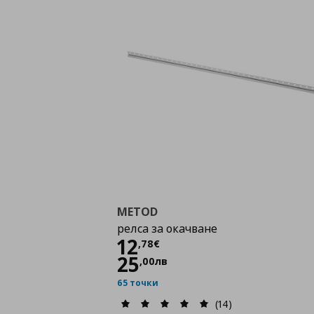
METOD
релса за окачване
Цена
12,78 €
12
,
78
€
25
,
00
лв
65 точки
(14)