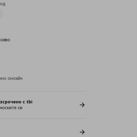
код
осиво
чно онлайн
зсрочено с tbi
носките си