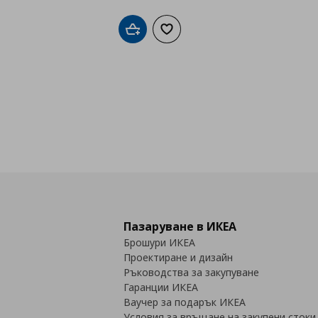
Добави в кошницата
Добави към списъка с любими
Пазаруване в ИКЕА
Брошури ИКЕА
Проектиране и дизайн
Ръководства за закупуване
Гаранции ИКЕА
Ваучер за подарък ИКЕА
Условия за връщане на закупени стоки