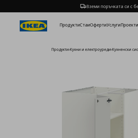
Вземи поръчката си с б
Продукти
Стаи
Оферти
Услуги
Проекти
Продукти
›
Кухни и електроуреди
›
Кухненски си